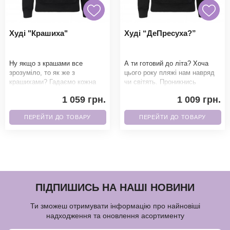
Худі "Крашиха"
Худі “ДеПресуха?”
Ну якщо з крашами все
А ти готовий до літа? Хоча
зрозуміло, то як же з
цього року пляжі нам навряд
крашихами? Гадаємо кожна
чи світять. Проникнись
поважаюча себе особа жіночої
іронічністю цього принта.
1 059 грн.
1 009 грн.
статті повинна мати та
Завдяки які
ПЕРЕЙТИ ДО ТОВАРУ
ПЕРЕЙТИ ДО ТОВАРУ
ПІДПИШИСЬ НА НАШІ НОВИНИ
Ти зможеш отримувати інформацію про найновіші
надходження та оновлення асортименту