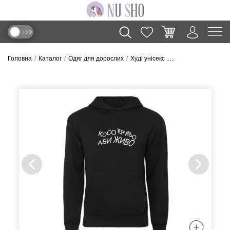
Головна
Каталог
Одяг для дорослих
Худі унісекс
Худі “Косо-Криво”