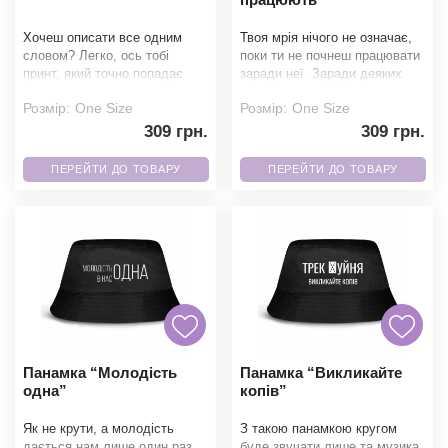
Хочеш описати все одним
Твоя мрія нічого не означає,
словом? Легко, ось тобі
поки ти не почнеш працювати
принт, який точно попадає
заради неї. Заради деяких
щоразу в яблучко. Наші
мрій треба реально ebashити.
Розмір:
One Size
Розмір:
One Size
панамки пошиті з якісни
Наші пан
309 грн.
309 грн.
ПЕРЕЙТИ ДО ТОВАРУ
ПЕРЕЙТИ ДО ТОВАРУ
Ми зателефонуємо вам на номер:
Панамка “Молодість
Панамка “Викликайте
одна”
копів”
Як не крути, а молодість
З такою панамкою кругом
дається нам лише один раз,
буде звучати лише та музика,