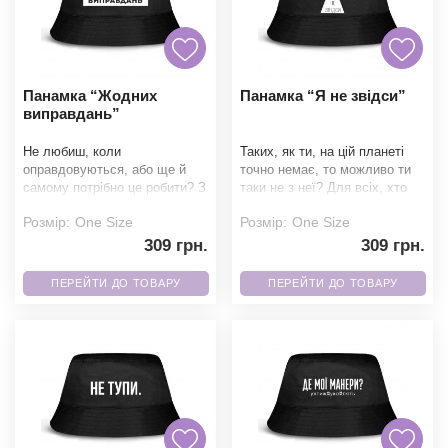
Панамка “Жодних
Панамка “Я не звідси”
виправдань”
Не любиш, коли
Таких, як ти, на цій планеті
оправдовуються, або ще й
точно немає, то можливо ти
самому потрібно це робити? З
таки не з неї? Для всіх, хто
нашою панамкою більше не
любить космос та НЛО -
Розмір:
One Size
Розмір:
One Size
потрібно. Наші панамки пош
присвяч
309 грн.
309 грн.
ПЕРЕЙТИ ДО ТОВАРУ
ПЕРЕЙТИ ДО ТОВАРУ