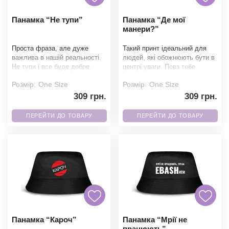
Панамка “Не тупи”
Панамка “Де мої
манери?”
Проста фраза, але дуже
Такий принт ідеальний для
важлива в нашій реальності.
людей, які обожнюють бути в
Не тупи і все буде добре.
центрі уваги. Повз тебе
Наші панамки пошиті з якісних
просто так тепер не пройдеш.
Розмір:
One Size
Розмір:
One Size
матеріалів, я
Наші панамки
309 грн.
309 грн.
ПЕРЕЙТИ ДО ТОВАРУ
ПЕРЕЙТИ ДО ТОВАРУ
Панамка “Кароч”
Панамка “Мрії не
працюють”