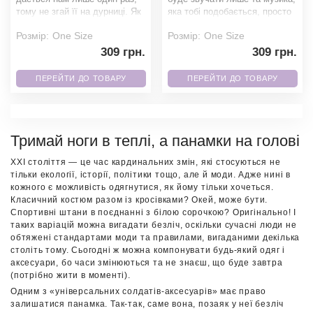
тому не згай її на дурниці. Як
яка тобі подобається, просто
мінімум, бери собі таку
незамінима річ на різних
Розмір:
One Size
Розмір:
One Size
панамку, щоб
вечірках
309 грн.
309 грн.
ПЕРЕЙТИ ДО ТОВАРУ
ПЕРЕЙТИ ДО ТОВАРУ
Тримай ноги в теплі, а панамки на голові
XXI століття — це час кардинальних змін, які стосуються не
тільки екології, історії, політики тощо, але й моди. Адже нині в
кожного є можливість одягнутися, як йому тільки хочеться.
Класичний костюм разом із кросівками? Окей, може бути.
Спортивні штани в поєднанні з білою сорочкою? Оригінально! І
таких варіацій можна вигадати безліч, оскільки сучасні люди не
обтяжені стандартами моди та правилами, вигаданими декілька
століть тому. Сьогодні ж можна компонувати будь-який одяг і
аксесуари, бо часи змінюються та не знаєш, що буде завтра
(потрібно жити в моменті).
Одним з «універсальних солдатів-аксесуарів» має право
залишатися панамка. Так-так, саме вона, позаяк у неї безліч