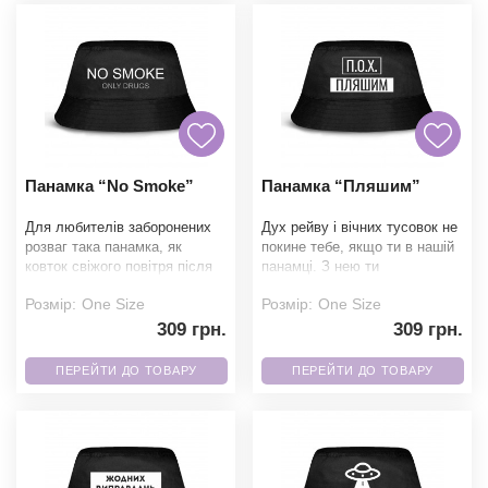
Панамка “No Smoke”
Панамка “Пляшим”
Для любителів заборонених
Дух рейву і вічних тусовок не
розваг така панамка, як
покине тебе, якщо ти в нашій
ковток свіжого повітря після
панамці. З нею ти
затяжки. Чого чекаєш? Треба
відриватимешся вдвічі довше.
Розмір:
One Size
Розмір:
One Size
брати! Н
Наші панамки п
309 грн.
309 грн.
ПЕРЕЙТИ ДО ТОВАРУ
ПЕРЕЙТИ ДО ТОВАРУ