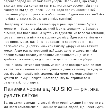
переваг серед інших головних уборів. Наприклад, що краще
захищатиме від сонця влітку, від листопаду восени, від снігу
взимку та від дощу навесні? А як щодо практичності? Який
головний убір сполучається абсолютно з будь-яким стилем? Ага,
не багато таких є. Отож, ще є якісь сумніви?
Насправді ж панамки реально круті речі, що повинні бути в
кожного — будь-то в дідуся, який їздить щоранку на базар, у
дівчини, яка поспішає на зустріч із друзями, чи веселої компанії,
що запланувала піти на шашлики до лісу. Йдеться не тільки як
про прояв моди, але й як про гарантію безпечності — від
палючого сонця (скажи «ні» сонячному удару) чи бентежних
комах. А ще маємо корисний лайфхак: хочете сховатися від
пронизливого погляду колишньої/колишнього? Це можна
зробити, звичайно, за допомогою цього головного убору.
Звісно, залишитися осторонь можна, але навіщо? Хіба би вам
не хотілося «запалити» сьогоднішній день на повну та відчути
всю феєрію незабутніх вражень від моменту, коли вирішили
купити панамку. Повірте: насолода, яку ви отримаєте в
результаті, того варта.
Панамка чорна від NU SHO — річ, яка
рулить світом
Залишатися завжди на висоті, бути оригінальним і ніяковіти від
кількості компліментів — ось це чекає на людей, що носитимуть