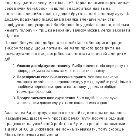
панамку цього сезону. А як інакше? Чорна панамка вирізняється
серед купи бейсболок чи шляп, знадобиться навіть на
полюванні чи риболовлі та додає брутальності кожному луку. На
додачу, правильно підібрана панамка зменшує кількість
відвідувань перукарень і барбершопів у декілька разів, оскільки
немиту голову чи трішки неохайну зачіску можна легко заховати
під нею.
Це все, безумовно, добре, але необхідно обговорити процес
вибору товару. Щоби потім ви не мали гіркого досвіду та не
розчарувалися в них, потрібно запам’ятати простий алгоритм
дій:
Уважно досліджуємо тканину
. Вибір залежить від пори року та
природних умов, за яких ви хочете носити панамку.
Перевіряємо спосіб нанесення принта
. Аби ваш напис чи
малюнок не зліз після першого виходу у світ, шукайте речі тільки з
надійним переносом принта на тканину. Ідеально підійде
термотрансферний.
Продивляємося шви скріплення.
Чим надійніше сполучені
частини, тим довше слугуватиме вам панамка чорна.
Здавалося би, формули щастя не знайти, але нам це вдалося.
Насамперед щастя — у простих речах: бути поруч із рідними,
працювати на улюбленій роботі та бути в тренді з панамками
від NU SHO. Ці 3 складові не можна зневажати, тому скоріше
біжіть виконувати всі умови.