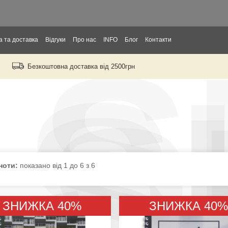
S
 та доставка
Відгуки
Про нас
INFO
Блог
Контакти
S
Безкоштовна доставка від 2500грн
орослих
S
S
тей
ори
ноти:
показано від
1
до
6
з
6
д
ЗНИЖКА 40%
ЗНИЖКА 40%