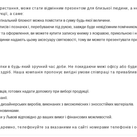
истання, може стати відмінним презентом для близької людини, а н
ції, а саме:
гінальний блокнот можна помістити в сумку будь-якої величини.
писів і позначок і, перебуваючи під рукою, завжди буде невід'ємним помічником
ну та оформлення, ви можете купити записну книжку з яскравою, прикольною і
динки надають цьому аксесуару святковості, тому ви можете презентувати при
и в будь-який зручний час доби. Не покидаючи межі офісу або будинк
 роздріб. Наша компанія пропонує вигідні умови співпраці та привабли
ців, готових надати допомогу при виборі продукції.
анії.
дизайнерських виробів, виконаних з високоякісних і зносостійких матеріалів.
 новинками.
и у Львові відповідно до ваших вимог і фінансових можливостей.
даремно, телефонуйте за вказаними на сайті номерами телефонів і