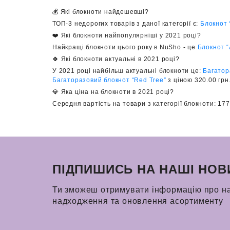
💰 Які блокноти найдешевші?
ТОП-3 недорогих товарів з даної категорії є:
Блокнот 
❤️ Які блокноти найпопулярніші у 2021 році?
Найкращі блокноти цього року в NuSho - це
Блокнот “
🍀 Які блокноти актуальні в 2021 році?
У 2021 році найбільш актуальні блокноти це:
Багатор
Багаторазовий блокнот “Red Tree”
з ціною 320.00 грн
💎 Яка ціна на блокноти в 2021 році?
Середня вартість на товари з категорії блокноти: 177.
ПІДПИШИСЬ НА НАШІ НОВ
Ти зможеш отримувати інформацію про н
надходження та оновлення асортименту