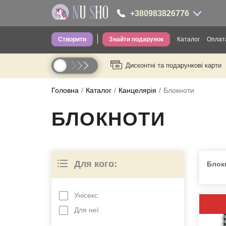
+380983826776
Створити
Знайти подарунок
Каталог
Оплата
+380983826776
Дисконтні та подарункові карти
Одяг для д
----
Одяг для ді
Головна
Каталог
Канцелярія
Блокноти
Шкарпетки
БЛОКНОТИ
Головні уб
Труси
Для кого:
Сумки
Блок
Посуд
Унісекс
Термопосу
Для неї
Канцелярія