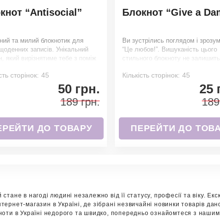
кнот “Antisocial”
Блокнот “Give a Da
ний та милий блокнотик для
Ви зустрілись поглядом і зрозум
щоденних записів. Унікальний
“Це любов!”. Вишуканість цього
Ми зателефонуємо вам на номер:
, який вирізнятиме тебе з поміж
стильного блокноту не залишить
байду
сть сторінок:
45
Кількість сторінок:
45
50 грн.
25 
189 грн.
189
ЕРЕЙТИ ДО ТОВАРУ
ПЕРЕЙТИ ДО ТОВ
 стане в нагоді людині незалежно від її статусу, професії та віку. Е
тернет-магазин в Україні, де зібрані незвичайні новинки товарів дано
кноти в Україні недорого та швидко, попередньо ознайомтеся з нашим