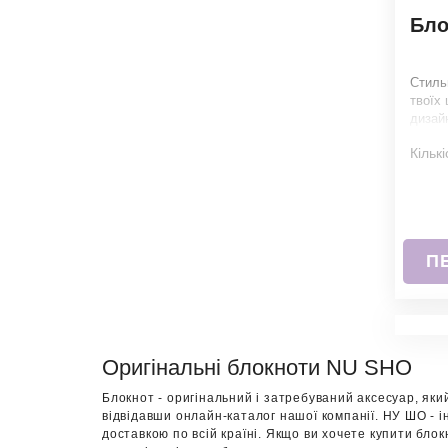
Бло
Стиль
твоїх 
дизайн
інших.
Кількі
П
Оригінальні блокноти NU SHO
Блокнот - оригінальний і затребуваний аксесуар, який
відвідавши онлайн-каталог нашої компанії. НУ ШО - ін
доставкою по всій країні. Якщо ви хочете купити бло