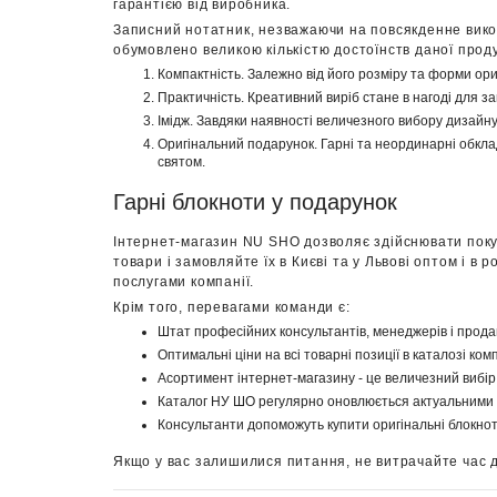
гарантією від виробника.
Записний нотатник, незважаючи на повсякденне викор
обумовлено великою кількістю достоїнств даної продук
Компактність. Залежно від його розміру та форми ори
Практичність. Креативний виріб стане в нагоді для за
Імідж. Завдяки наявності величезного вибору дизай
Оригінальний подарунок. Гарні та неординарні обкла
святом.
Гарні блокноти у подарунок
Інтернет-магазин NU SHO дозволяє здійснювати покупк
товари і замовляйте їх в Києві та у Львові оптом і в
послугами компанії.
Крім того, перевагами команди є:
Штат професійних консультантів, менеджерів і продав
Оптимальні ціни на всі товарні позиції в каталозі комп
Асортимент інтернет-магазину - це величезний вибір 
Каталог НУ ШО регулярно оновлюється актуальними
Консультанти допоможуть купити оригінальні блокнот
Якщо у вас залишилися питання, не витрачайте час 