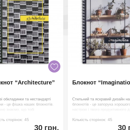
U
для паління
кнот “Architecture”
Блокнот “Imaginati
і набори
ві обкладинки та нестандарті
Стильний та яскравий дизайн н
и - це фішка наших блокнотів.
блокнотів - це запорука хорошог
чно знаємо, що тобі
настрою і твого продуктивного д
бається. Завдяки вис
Завдяки високій щі
сть сторінок:
45
Кількість сторінок:
45
30 грн.
30 