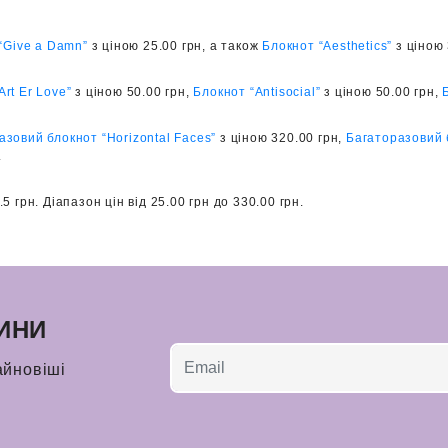
“Give a Damn”
з ціною 25.00 грн, а також
Блокнот “Aesthetics”
з ціною 
Art Er Love”
з ціною 50.00 грн,
Блокнот “Antisocial”
з ціною 50.00 грн,
азовий блокнот “Horizontal Faces”
з ціною 320.00 грн,
Багаторазовий б
.
5 грн. Діапазон цін від 25.00 грн до 330.00 грн.
ИНИ
айновіші