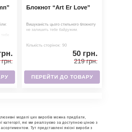
mn”
Блокнот “Art Er Love”
іли:
Вишуканість цього стильного блокноту
не залишить тебе байдужим.
 тебе
Кількість сторінок:
90
грн.
50 грн.
 грн.
219 грн.
АРУ
ПЕРЕЙТИ ДО ТОВАРУ
ксклюзивні моделі цих виробів можна придбати,
ї категорії, які ми реалізуємо за доступною ціною з
 асортиментом. Тут представлені якісні вироби з