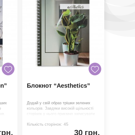
on”
Блокнот “Aesthetics”
аших
Додай у свій образ трішки зелених
о
кольорів. Завдяки високій щільності
ня.
сторінок у нього приємно записувати
будь-яку
Кількість сторінок:
45
грн.
30 грн.