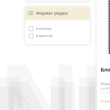
Ігри
Формат рядка:
Література
Окуляри
в клітинку
Піни
в крапочку
Солодощі
N
Аксесуари 
Інше
Бло
На знижці
Подарунков
Яскра
дизайн
Ми то
сподо
Кількі