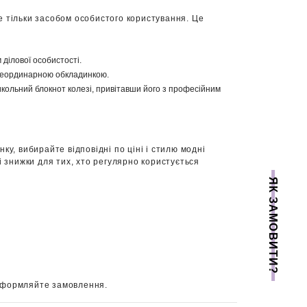
е тільки засобом особистого користування. Це
 ділової особистості.
 неординарною обкладинкою.
кольний блокнот колезі, привітавши його з професійним
у, вибирайте відповідні по ціні і стилю модні
ві знижки для тих, хто регулярно користується
ЯК ЗАМОВИТИ?
 оформляйте замовлення.