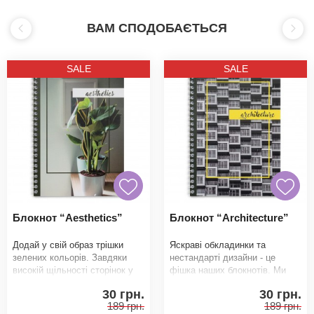
ВАМ СПОДОБАЄТЬСЯ
SALE
SALE
Блокнот “Aesthetics”
Блокнот “Architecture”
Додай у свій образ трішки
Яскраві обкладинки та
зелених кольорів. Завдяки
нестандарті дизайни - це
високій щільності сторінок у
фішка наших блокнотів. Ми
нього приємно записувати
точно знаємо, що тобі
30 грн.
30 грн.
будь-яку
сподобається. Завдяки вис
189 грн.
189 грн.