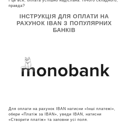
І це все, оплата успішно надіслана. Нічого складного,
правда?
ІНСТРУКЦІЯ ДЛЯ ОПЛАТИ НА
РАХУНОК IBAN З ПОПУЛЯРНИХ
БАНКІВ
Ми зателефонуємо вам на номер:
Для оплати на рахунок IBAN натисни «Інші платежі»,
обери «Платіж за IBAN», уведи IBAN, натисни
«Створити платіж» та заповни усі поля.