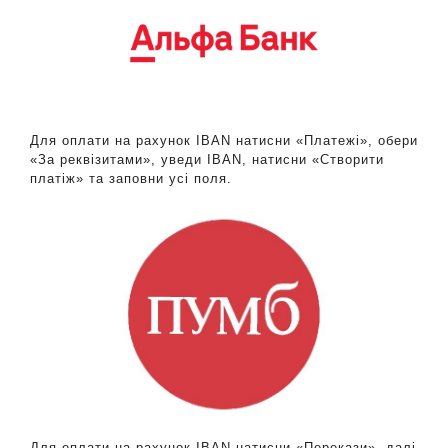
Для оплати на рахунок IBAN натисни «Платежі», обери
«За реквізитами», уведи IBAN, натисни «Створити
платіж» та заповни усі поля.
Для оплати на рахунок IBAN натисни «Перекази», далі