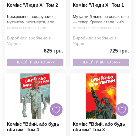
Комікс "Люди X" Том 2
Комікс "Люди X" Том 1
Воскресіння подарувало
Мутанти більше не ховаються
мутантам безсмертя, але
— тепер Кракоа стала їхнім
разом із ним постали
домом і символом нового
небезпечні питання про ціну
світового порядку. Циклоп
Виробник:
зроблено в
Виробник:
зроблено в
нового життя. Поки Землю
очолює ко
Україні
Україні
625 грн.
725 грн.
ПЕРЕЙТИ ДО ТОВАРУ
ПЕРЕЙТИ ДО ТОВАРУ
Комікс "Вбий, або будь
Комікс "Вбий, або будь
вбитим" Том 4
вбитим" Том 3