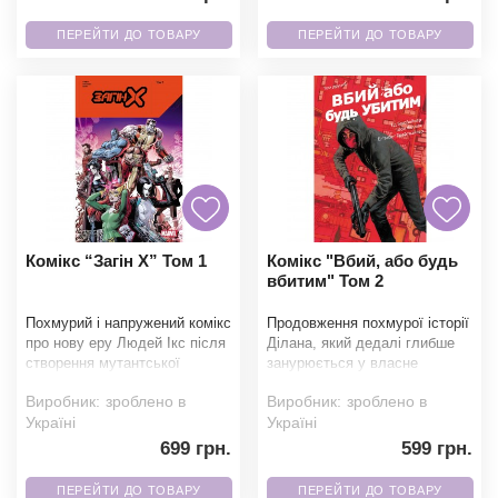
ПЕРЕЙТИ ДО ТОВАРУ
ПЕРЕЙТИ ДО ТОВАРУ
Комікс “Загін X” Том 1
Комікс "Вбий, або будь
вбитим" Том 2
Похмурий і напружений комікс
Продовження похмурої історії
про нову еру Людей Ікс після
Ділана, який дедалі глибше
створення мутантської
занурюється у власне
держави Кракоа. Мутанти
моторошне «призначення».
Виробник:
зроблено в
Виробник:
зроблено в
нарешті отримали
Те, що
Україні
Україні
699 грн.
599 грн.
ПЕРЕЙТИ ДО ТОВАРУ
ПЕРЕЙТИ ДО ТОВАРУ