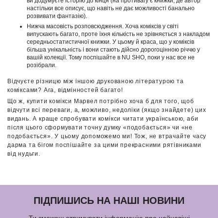
ви додумуєте історію до кінця (на противагу є книжки, де автор
настільки все описує, що навіть не дає можливості банально
розвивати фантазію).
Нижча масовість розповсюдження. Хоча коміксів у світі
випускають багато, проте їхня кількість не зрівняється з накладом
середньостатистичної книжки. У цьому й краса, що у коміксів
більша унікальність і вони стають дійсно дорогоцінною річчю у
вашій колекції. Тому поспішайте в NU SHO, поки у нас все не
розібрали.
Відчуєте різницю між іншою друкованою літературою та
коміксами? Ага, відмінностей багато!
Що ж, купити комікси Марвел потрібно хоча б для того, щоб
відчути всі переваги, а, можливо, недоліки (якщо знайдете) цих
видань. А краще спробувати комікси читати українською, аби
після цього сформувати точну думку «подобається» чи «не
подобається». У цьому допоможемо ми! Тож, не втрачайте часу
дарма та бігом поспішайте за цими прекрасними рятівниками
від нудьги.
ПІДПИШИСЬ НА НАШІ НОВИНИ