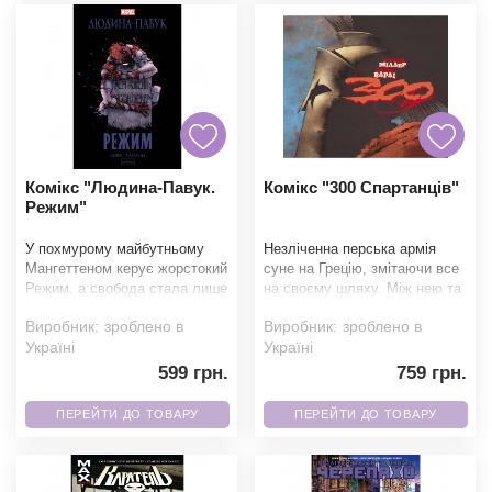
Комікс "Людина-Павук.
Комікс "300 Спартанців"
Режим"
У похмурому майбутньому
Незліченна перська армія
Мангеттеном керує жорстокий
суне на Грецію, змітаючи все
Режим, а свобода стала лише
на своєму шляху. Між нею та
спогадом. Постарілий і
свободою стоять лише триста
Виробник:
зроблено в
Виробник:
зроблено в
зламаний Пітер Па
воїнів &md
Україні
Україні
599 грн.
759 грн.
ПЕРЕЙТИ ДО ТОВАРУ
ПЕРЕЙТИ ДО ТОВАРУ