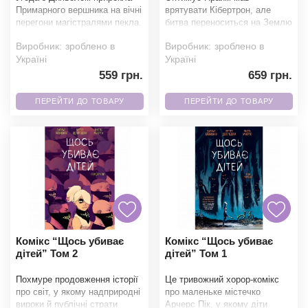
Примарного вершника на вічні
врятувати Кібертрон, але
перегони магістралями пекла.
битва переноситься на Землю
Та неочікуваний союзник
разом з Автоботами й
Виробник:
зроблено в
Виробник:
зроблено в
пропонує йом
Десептиконами. Старі вороги
Україні
Україні
559 грн.
659 грн.
ПЕРЕЙТИ ДО ТОВАРУ
ПЕРЕЙТИ ДО ТОВАРУ
Комікс “Щось убиває
Комікс “Щось убиває
дітей” Том 2
дітей” Том 1
Похмуре продовження історії
Це тривожний хорор-комікс
Ми зателефонуємо вам на номер:
про світ, у якому надприродні
про маленьке містечко
вироки й публічні страти
Арчерс Пік, у якому діти