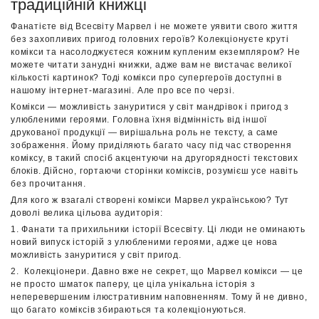
традиційній книжці
Фанатієте від Всесвіту Марвел і не можете уявити свого життя
без захопливих пригод головних героїв? Колекціонуєте круті
комікси та насолоджуєтеся кожним купленим екземпляром? Не
можете читати занудні книжки, адже вам не вистачає великої
кількості картинок? Тоді комікси про супергероїв доступні в
нашому інтернет-магазині. Але про все по черзі.
Комікси — можливість зануритися у світ мандрівок і пригод з
улюбленими героями. Головна їхня відмінність від іншої
друкованої продукції — вирішальна роль не тексту, а саме
зображення. Йому приділяють багато часу під час створення
коміксу, в такий спосіб акцентуючи на другорядності текстових
блоків. Дійсно, гортаючи сторінки коміксів, розумієш усе навіть
без прочитання.
Для кого ж взагалі створені комікси Марвел українською? Тут
доволі велика цільова аудиторія:
1. Фанати та прихильники історії Всесвіту. Ці люди не оминають
новий випуск історій з улюбленими героями, адже це нова
можливість зануритися у світ пригод.
2. Колекціонери. Давно вже не секрет, що Марвел комікси — це
не просто шматок паперу, це ціла унікальна історія з
неперевершеним ілюстративним наповненням. Тому й не дивно,
що багато коміксів збираються та колекціонуються.