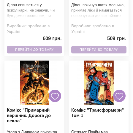
Ділан опиняється у
Ділан покинув шлях месника,
психлікарні, не знаючи, чи
приймає ліки й намагається
був демон реальним, чи
повернутися до звичайного
існував лише в його голові. Та
життя. Але російська мафія
Виробник:
зроблено в
Виробник:
зроблено в
посеред засніженого
вже йде його
Україні
Україні
609 грн.
509 грн.
ПЕРЕЙТИ ДО ТОВАРУ
ПЕРЕЙТИ ДО ТОВАРУ
Комікс "Примарний
Комікс "Трансформери"
вершник. Дорога до
Том 1
пекла"
Угода з Дияволом прирекла
Оптимус Прайм мав