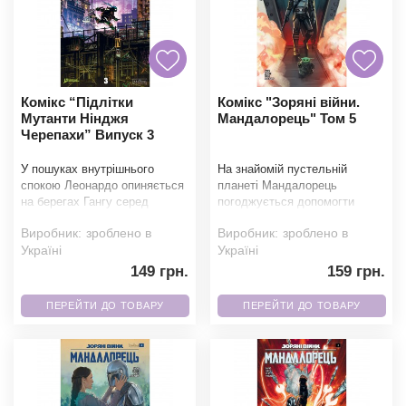
Комікс “Підлітки
Комікс "Зоряні війни.
Мутанти Нінджя
Мандалорець" Том 5
Черепахи” Випуск 3
У пошуках внутрішнього
На знайомій пустельній
спокою Леонардо опиняється
планеті Мандалорець
на берегах Гангу серед
погоджується допомогти
колонії диких черепах. Та
недосвідченому мисливцю
Виробник:
зроблено в
Виробник:
зроблено в
коли їхньому світу за
вполювати небезпечну ціль.
Україні
Україні
Але
149 грн.
159 грн.
ПЕРЕЙТИ ДО ТОВАРУ
ПЕРЕЙТИ ДО ТОВАРУ