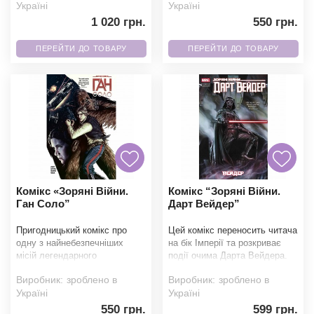
Україні
Україні
1 020 грн.
550 грн.
ПЕРЕЙТИ ДО ТОВАРУ
ПЕРЕЙТИ ДО ТОВАРУ
Комікс «Зоряні Війни.
Комікс “Зоряні Війни.
Ган Соло”
Дарт Вейдер”
Пригодницький комікс про
Цей комікс переносить читача
одну з найнебезпечніших
на бік Імперії та розкриває
місій легендарного
події очима Дарта Вейдера.
контрабандиста. Повстанці
Після втрати Зірки Смерті
Виробник:
зроблено в
Виробник:
зроблено в
доручають Гану таємне завд
його позиц
Україні
Україні
550 грн.
599 грн.