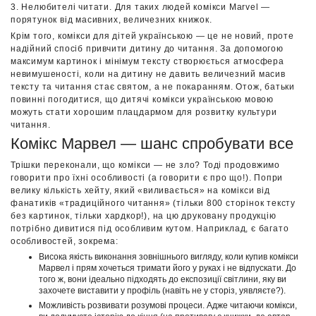
3. Нелюбителі читати. Для таких людей комікси Мarvel —
порятунок від масивних, величезних книжок.
Крім того, комікси для дітей українською — це не новий, проте
надійний спосіб привчити дитину до читання. За допомогою
максимум картинок і мінімум тексту створюється атмосфера
невимушеності, коли на дитину не давить величезний масив
тексту та читання стає святом, а не покаранням. Отож, батьки
повинні погодитися, що дитячі комікси українською мовою
можуть стати хорошим плацдармом для розвитку культури
читання.
Комікс Марвел — шанс спробувати все
Трішки переконали, що комікси — не зло? Тоді продовжимо
говорити про їхні особливості (а говорити є про що!). Попри
велику кількість хейту, який «виливається» на комікси від
фанатиків «традиційного читання» (тільки 800 сторінок тексту
без картинок, тільки хардкор!), на цю друковану продукцію
потрібно дивитися під особливим кутом. Наприклад, є багато
особливостей, зокрема:
Висока якість виконання зовнішнього вигляду, коли купив комікси
Марвел і прям хочеться тримати його у руках і не відпускати. До
того ж, вони ідеально підходять до експозиції світлини, яку ви
захочете виставити у профіль (навіть не у сторіз, уявляєте?).
Можливість розвивати розумові процеси. Адже читаючи комікси,