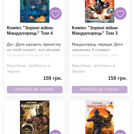
Комікс "Зоряні війни.
Комікс "Зоряні війни.
Мандалорець" Том 4
Мандалорець" Том 3
Дін і Дитя шукають прихистку
Мандалорець передає Дитя
на тихій планеті, але місцеве
замовнику й отримує
поселення потерпає від
заслужену нагороду, але
нападів озброєних рейдерів.
тривожні сумніви не дають
Виробник:
зроблено в
Виробник:
зроблено в
Разом із к
йому піти. Порушивши прав
Україні
Україні
159 грн.
159 грн.
ПЕРЕЙТИ ДО ТОВАРУ
ПЕРЕЙТИ ДО ТОВАРУ