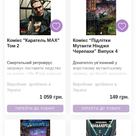
Комікс "Каратель MAX"
Комікс “Підлітки
Том 2
Мутанти Нінджя
Черепахи” Випуск 4
Смертельний ретровірус
Донателло ув’язнений у
загрожує поставити людство
жорстокому мутантському
на коліна, і Нік Ф’юрі доручає
звіринці, де багатії змушують
Карателю майже самогубну
його битися заради розваги.
Виробник:
зроблено в
Виробник:
зроблено в
місію. Т
Зі зламан
Україні
Україні
1 059 грн.
149 грн.
ПЕРЕЙТИ ДО ТОВАРУ
ПЕРЕЙТИ ДО ТОВАРУ