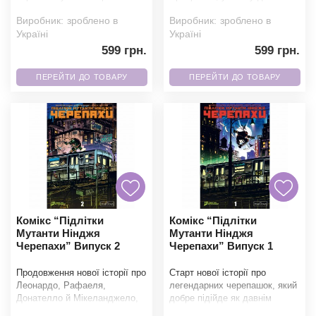
остаточно змінюють
раптово починають зникати
Виробник:
зроблено в
Виробник:
зроблено в
суспільство. Після
або ставати жертвами
Україні
Україні
599 грн.
599 грн.
ПЕРЕЙТИ ДО ТОВАРУ
ПЕРЕЙТИ ДО ТОВАРУ
Комікс “Підлітки
Комікс “Підлітки
Мутанти Нінджя
Мутанти Нінджя
Черепахи” Випуск 2
Черепахи” Випуск 1
Продовження нової історії про
Старт нової історії про
Леонардо, Рафаеля,
легендарних черепашок, який
Донателло й Мікеланджело,
добре підійде як давнім
які після розлуки та власних
фанатам, так і тим, хто тільки