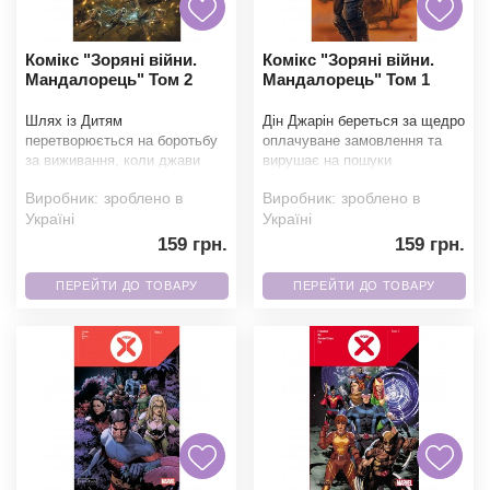
Комікс "Зоряні війни.
Комікс "Зоряні війни.
Мандалорець" Том 2
Мандалорець" Том 1
Шлях із Дитям
Дін Джарін береться за щедро
перетворюється на боротьбу
оплачуване замовлення та
за виживання, коли джави
вирушає на пошуки
розбирають корабель
загадкової цілі. Та знайдене
Виробник:
зроблено в
Виробник:
зроблено в
Мандалорця на деталі. Щоб
зелене Дитя змушує
Україні
Україні
повернут
159 грн.
159 грн.
ПЕРЕЙТИ ДО ТОВАРУ
ПЕРЕЙТИ ДО ТОВАРУ