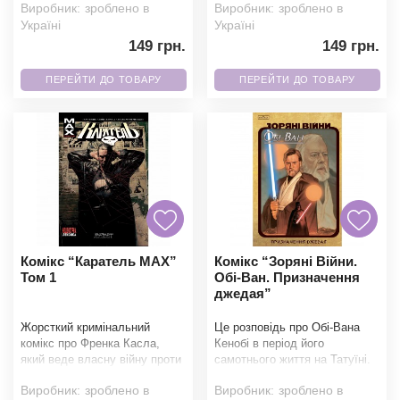
Виробник:
зроблено в
Виробник:
зроблено в
пошуків опинилис
знайомиться з
Україні
Україні
149 грн.
149 грн.
ПЕРЕЙТИ ДО ТОВАРУ
ПЕРЕЙТИ ДО ТОВАРУ
Комікс “Каратель MAX”
Комікс “Зоряні Війни.
Том 1
Обі-Ван. Призначення
джедая”
Жорсткий кримінальний
Це розповідь про Обі-Вана
комікс про Френка Касла,
Кенобі в період його
який веде власну війну проти
самотнього життя на Татуїні.
злочинного світу без правил,
Серед безкраїх пустель він
Виробник:
зроблено в
Виробник:
зроблено в
жалю й компромі
звертається до сп