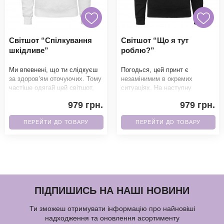
Світшот “Спілкування
Світшот “Що я тут
шкідливе”
роблю?”
Ми впевнені, що ти слідкуєш
Погодься, цей принт є
за здоров’ям оточуючих. Тому
незамінимим в окремих
частіше одягай цей світшот,
ситуаціях. На наступну
який повністю відпо
важливу подію, обов'язково
979 грн.
979 грн.
одягни. Завдяки якісно
ПЕРЕЙТИ ДО ТОВАРУ
ПЕРЕЙТИ ДО ТОВАРУ
ПІДПИШИСЬ НА НАШІ НОВИНИ
Ти зможеш отримувати інформацію про найновіші
надходження та оновлення асортименту