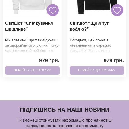
Світшот “Спілкування
Світшот “Що я тут
шкідливе”
роблю?”
Ми впевнені, що ти слідкуєш
Погодься, цей принт є
за здоров’ям оточуючих. Тому
незамінимим в окремих
частіше одягай цей світшот,
ситуаціях. На наступну
який повністю відпо
важливу подію, обов'язково
979 грн.
979 грн.
одягни. Завдяки якісно
ПЕРЕЙТИ ДО ТОВАРУ
ПЕРЕЙТИ ДО ТОВАРУ
ПІДПИШИСЬ НА НАШІ НОВИНИ
Ти зможеш отримувати інформацію про найновіші
надходження та оновлення асортименту