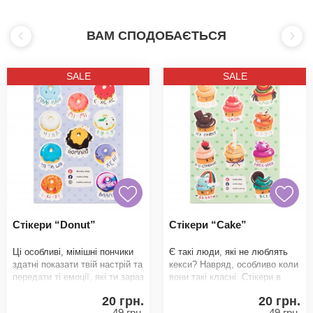
ВАМ СПОДОБАЄТЬСЯ
SALE
SALE
Стікери “Donut”
Стікери “Cake”
Ці особливі, мімішні пончики
Є такі люди, які не люблять
здатні показати твій настрій та
кекси? Навряд, особливо коли
передати ті емоції, які ти зараз
вони такі класні. Стікери в
відчуваєш. Стікери в новом
новому великому форматі А5
20 грн.
20 грн.
для того
49 грн.
49 грн.