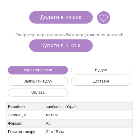
Додати в кошик
Оператор передзвонить Вам для уточнення деталей
Купити в 1 клік
Характеристики
Відгуки
Залишити відгук
Доставка
Ми зателефонуємо вам на номер:
Оплата
Виробник:
зроблено в Україні
Ламінація:
матова
Формат:
А5
Розміри товару:
21 х 15 см