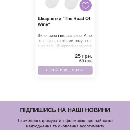
Шкарпетки “The Road Of
Wine”
Вино, вино і ще раз вино. А не
п'єш вина, то візьми тому, хто
знає толк. Шкарпетки зроблені
з повністю натуральної б
25 грн.
69 грн.
ПЕРЕЙТИ ДО ТОВАРУ
ПІДПИШИСЬ НА НАШІ НОВИНИ
Ти зможеш отримувати інформацію про найновіші
надходження та оновлення асортименту