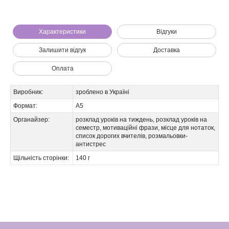
Характеристики
Відгуки
Залишити відгук
Доставка
Оплата
Виробник:
зроблено в Україні
Формат:
А5
Органайзер:
розклад уроків на тиждень, розклад уроків на
семестр, мотиваційні фрази, місце для нотаток,
список дорогих вчителів, розмальовки-
антистрес
Щільність сторінки:
140 г