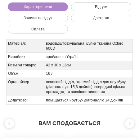
Характеристики
Відгуки
Залишити відгук
Доставка
Оплата
Матеріал:
водовідштовхувальна, цупка тканина Oxford
600D
Виробник:
зроблено в Україні
Розміри товару:
42 х 30 х 12см
Об‘єм:
16 л
Ми зателефонуємо вам на номер:
Органайзер:
основний відділ, окремий відділ для ноутбуку
(діагональ до 15,6 дюймів), всередині щільна
прокладка, та зовнішня кишенька.
Додатково:
поміщається ноутбук діагоналлю 14 дюймів
ВАМ СПОДОБАЄТЬСЯ