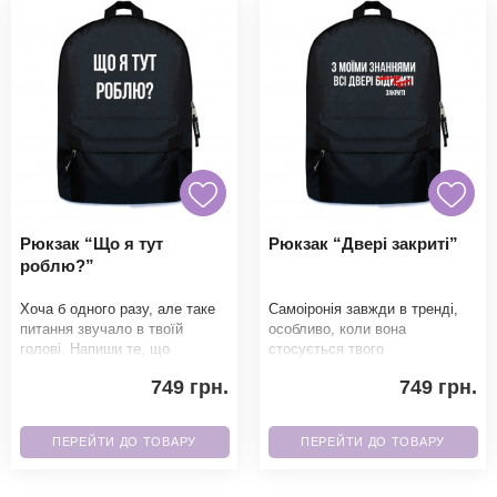
Рюкзак “Що я тут
Рюкзак “Двері закриті”
роблю?”
Хоча б одного разу, але таке
Самоіронія завжди в тренді,
питання звучало в твоїй
особливо, коли вона
голові. Напиши те, що
стосується твого
думаєш. Всі будуть в захваті
невизначеного майбутнього.
749 грн.
749 грн.
від твого нового
Напиши те, що думаєш. Всі бу
ПЕРЕЙТИ ДО ТОВАРУ
ПЕРЕЙТИ ДО ТОВАРУ