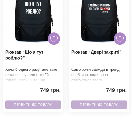
Рюкзак “Що я тут
Рюкзак “Двері закриті”
роблю?”
Хоча б одного разу, але таке
Самоіронія завжди в тренді,
питання звучало в твоїй
особливо, коли вона
голові. Напиши те, що
стосується твого
думаєш. Всі будуть в захваті
невизначеного майбутнього.
749 грн.
749 грн.
від твого нового
Напиши те, що думаєш. Всі бу
ПЕРЕЙТИ ДО ТОВАРУ
ПЕРЕЙТИ ДО ТОВАРУ