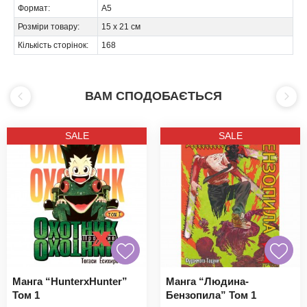
Формат:
А5
Розміри товару:
15 х 21 см
Кількість сторінок:
168
ВАМ СПОДОБАЄТЬСЯ
SALE
SALE
Манга “HunterxHunter”
Манга “Людина-
Том 1
Бензопила” Том 1