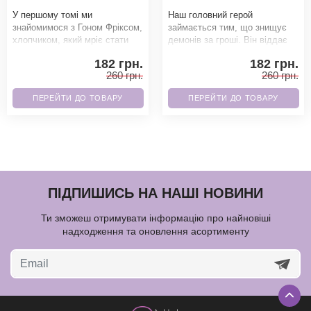
У першому томі ми
Наш головний герой
знайомимося з Гоном Фріксом,
займається тим, що знищує
хлопчиком, який мріє стати
демонів за гроші. Він віддає
мисливцем за скарбами, як
борг свого батька місцевому
182 грн.
182 грн.
його зниклий батько.
якудзі і поки
260 грн.
260 грн.
ПЕРЕЙТИ ДО ТОВАРУ
ПЕРЕЙТИ ДО ТОВАРУ
ПІДПИШИСЬ НА НАШІ НОВИНИ
Ти зможеш отримувати інформацію про найновіші
надходження та оновлення асортименту