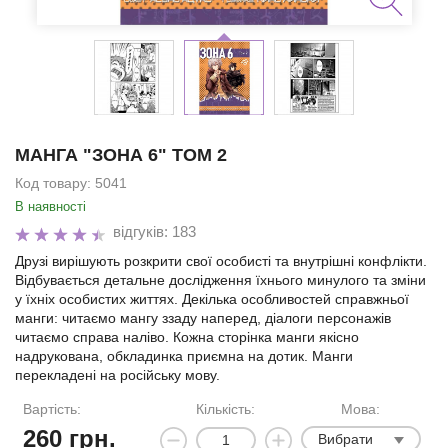
МАНГА "ЗОНА 6" ТОМ 2
Код товару:
5041
В наявності
відгуків: 183
Друзі вирішують розкрити свої особисті та внутрішні конфлікти.
Відбувається детальне дослідження їхнього минулого та зміни
у їхніх особистих життях. Декілька особливостей справжньої
манги: читаємо мангу ззаду наперед, діалоги персонажів
читаємо справа наліво. Кожна сторінка манги якісно
надрукована, обкладинка приємна на дотик. Манги
перекладені на російську мову.
Вартість:
Кількість:
Мова:
260
грн.
Вибрати