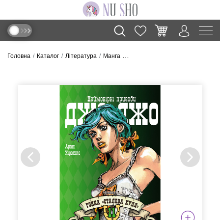
Головна
Каталог
Література
Манга
Манга “Неймовірні пригоди ДжоДж