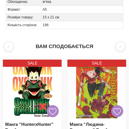
Обкладинка:
м’яка
Формат:
А5
Розміри товару:
15 х 21 см
Кількість сторінок:
196
ВАМ СПОДОБАЄТЬСЯ
SALE
SALE
Манга “HunterxHunter”
Манга “Людина-