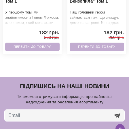
Том 1
Бензопила” Том 1
У першому томі ми
Наш головний герой
знайомимося з Гоном Фріксом,
займається тим, що знищує
хлопчиком, який мріє стати
демонів за гроші. Він віддає
мисливцем за скарбами, як
борг свого батька місцевому
182 грн.
182 грн.
його зниклий батько.
якудзі і поки
260 грн.
260 грн.
ПЕРЕЙТИ ДО ТОВАРУ
ПЕРЕЙТИ ДО ТОВАРУ
ПІДПИШИСЬ НА НАШІ НОВИНИ
Ти зможеш отримувати інформацію про найновіші
надходження та оновлення асортименту