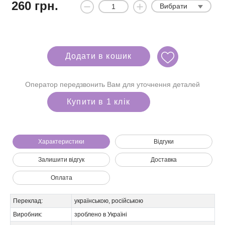
260
грн.
Вибрати
Додати в кошик
Оператор передзвонить Вам для уточнення деталей
Купити в 1 клік
Характеристики
Відгуки
Залишити відгук
Доставка
Оплата
Ми зателефонуємо вам на номер:
Переклад:
українською, російською
Виробник:
зроблено в Україні