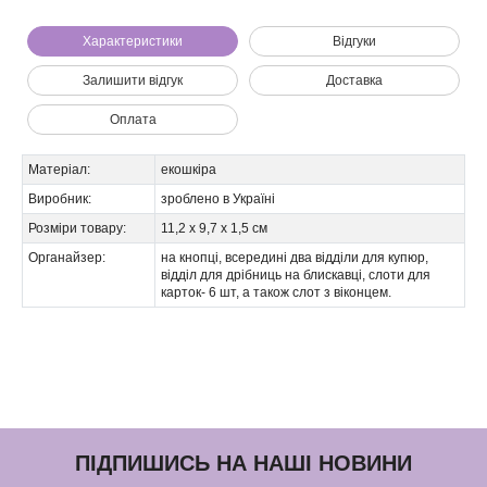
Характеристики
Відгуки
Залишити відгук
Доставка
Оплата
Матеріал:
екошкіра
Виробник:
зроблено в Україні
Розміри товару:
11,2 х 9,7 х 1,5 см
Органайзер:
на кнопці, всередині два відділи для купюр,
відділ для дрібниць на блискавці, слоти для
карток- 6 шт, а також слот з віконцем.
ПІДПИШИСЬ НА НАШІ НОВИНИ