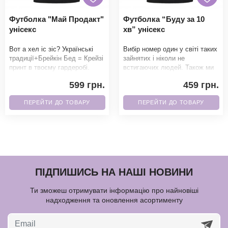
Футболка "Май Продакт"
Футболка “Буду за 10
унісекс
хв” унісекс
Вот а хел іс зіс? Українські
Вибір номер один у світі таких
традиції+Брейкін Бед = Крейзі
зайнятих і ніколи не
принт в твоєму гардеробі.
встигаючих людей. Також ми
Фанати точно не зможуть
можемо написати 5 хв, 15 хв і
599 грн.
459 грн.
пройти повз
множити на
ПЕРЕЙТИ ДО ТОВАРУ
ПЕРЕЙТИ ДО ТОВАРУ
ПІДПИШИСЬ НА НАШІ НОВИНИ
Ти зможеш отримувати інформацію про найновіші
надходження та оновлення асортименту