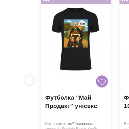
Футболка "Май
Ф
нь
Продакт" унісекс
1
 унісекс
 на диванчику в
Вот а хел іс зіс? Українські
Ви
ебе розуміємо,
традиції+Брейкін Бед = Крейзі
за