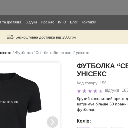
 та доставка
Відгуки
Про нас
INFO
Блог
Контакти
Безкоштовна доставка від 2500грн
орослих
тей
нісекс
Футболка “Світ би тебе не знов” унісекс
ФУТБОЛКА “СВ
ори
УНІСЕКС
Код товару:
156
відгуків: 18
Крутий колоритний принт д
витримує більше 50 пранні
футболці.
д
Колір: