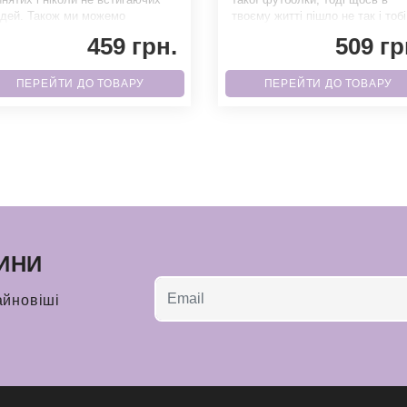
дей. Також ми можемо
твоєму житті пішло не так і тобі
писати 5 хв, 15 хв і множити на
куди рости. Завдяки якісн
459 грн.
509 гр
ПЕРЕЙТИ ДО ТОВАРУ
ПЕРЕЙТИ ДО ТОВАРУ
ИНИ
айновіші