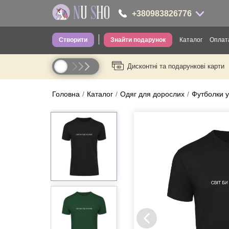
+380983826776
Створити
Знайти подарунок
Каталог
Оплата
+380983826776
Дисконтні та подарункові карти
Одяг для д
----
Одяг для ді
Головна
Каталог
Одяг для дорослих
Футболки у
Шкарпетки
Головні уб
Труси
Сумки
Посуд
Термопосу
Канцелярія