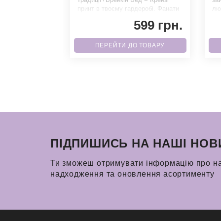
спеціальний
принт в твоєму гардеробі. Фанати
лю
рій
точно не зможуть пройти повз
на
509 грн.
599 грн.
О ТОВАРУ
ПЕРЕЙТИ ДО ТОВАРУ
ПІДПИШИСЬ НА НАШІ НОВ
Ти зможеш отримувати інформацію про н
надходження та оновлення асортименту