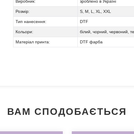
Виробник:
зроблено в Україні
Розмір:
S, M, L, XL, XXL
Тип нанесення:
DTF
Кольори:
білий, чорний, червоний, 
Матеріал принта:
DTF фарба
Ми зателефонуємо вам на номер:
ВАМ СПОДОБАЄТЬСЯ