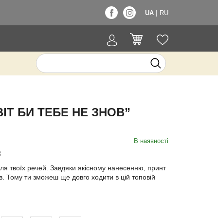
|
UA
RU
ІТ БИ ТЕБЕ НЕ ЗНОВ”
В наявності
3
ля твоїх речей. Завдяки якісному нанесенню, принт
в. Тому ти зможеш ще довго ходити в цій топовій