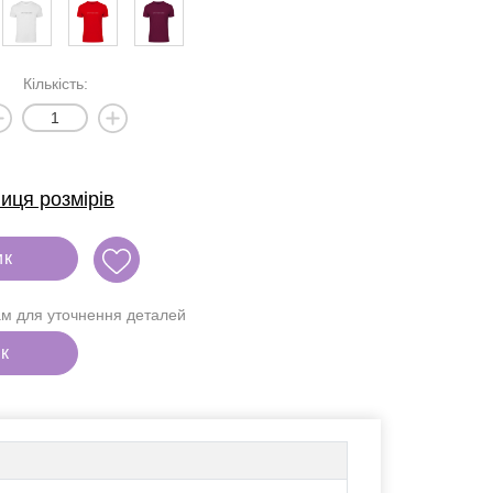
Кількість:
иця розмірів
ик
м для уточнення деталей
ік