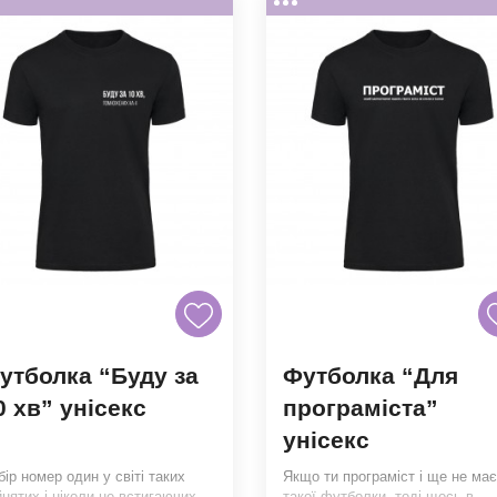
утболка “Буду за
Футболка “Для
0 хв” унісекс
програміста”
унісекс
бір номер один у світі таких
Якщо ти програміст і ще не ма
йнятих і ніколи не встигаючих
такої футболки, тоді щось в