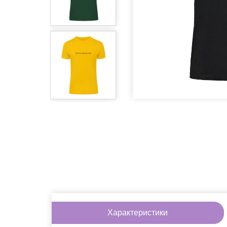
Ігри
Література
Окуляри
Піни
Солодощі
Аксесуари 
Інше
На знижці
Подарунков
Характеристики