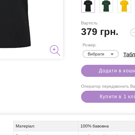
Вартість:
379
грн.
Розмір:
Вибрати
Табл
для паління
Додати в кош
Оператор передзвонить Ва
Купити в 1 кл
і набори
Матеріал:
100% бавовна