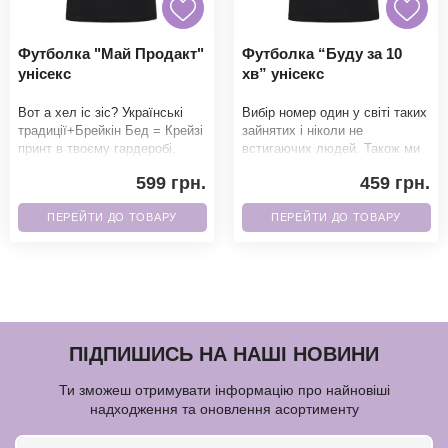
Футболка "Май Продакт"
Футболка “Буду за 10
унісекс
хв” унісекс
Вот а хел іс зіс? Українські
Вибір номер один у світі таких
традиції+Брейкін Бед = Крейзі
зайнятих і ніколи не
принт в твоєму гардеробі.
встигаючих людей. Також ми
Фанати точно не зможуть
можемо написати 5 хв, 15 хв і
599 грн.
459 грн.
пройти повз
множити на
ПЕРЕЙТИ ДО ТОВАРУ
ПЕРЕЙТИ ДО ТОВАРУ
ПІДПИШИСЬ НА НАШІ НОВИНИ
Ти зможеш отримувати інформацію про найновіші
надходження та оновлення асортименту