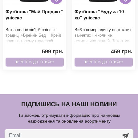
Футболка "Май Продакт"
Футболка “Буду за 10
унісекс
хв” унісекс
Вот а хел іс зіс? Українські
Вибір номер один у світі таких
традиції+Брейкін Бед = Крейзі
зайнятих і ніколи не
принт в твоєму гардеробі.
встигаючих людей. Також ми
Фанати точно не зможуть
можемо написати 5 хв, 15 хв і
599 грн.
459 грн.
пройти повз
множити на
ПЕРЕЙТИ ДО ТОВАРУ
ПЕРЕЙТИ ДО ТОВАРУ
ПІДПИШИСЬ НА НАШІ НОВИНИ
Ти зможеш отримувати інформацію про найновіші
надходження та оновлення асортименту