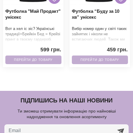
Футболка "Май Продакт"
Футболка “Буду за 10
унісекс
хв” унісекс
Вот а хел іс зіс? Українські
Вибір номер один у світі таких
традиції+Брейкін Бед = Крейзі
зайнятих і ніколи не
принт в твоєму гардеробі.
встигаючих людей. Також ми
Фанати точно не зможуть
можемо написати 5 хв, 15 хв і
599 грн.
459 грн.
пройти повз
множити на
ПЕРЕЙТИ ДО ТОВАРУ
ПЕРЕЙТИ ДО ТОВАРУ
ПІДПИШИСЬ НА НАШІ НОВИНИ
Ти зможеш отримувати інформацію про найновіші
надходження та оновлення асортименту