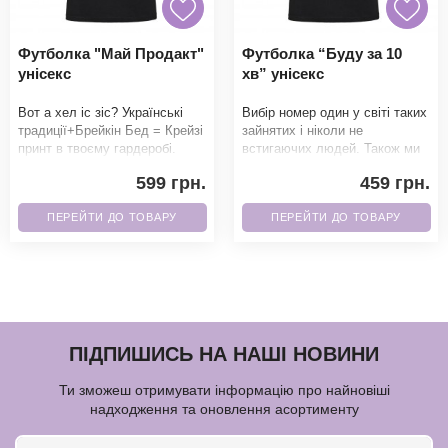
Футболка "Май Продакт"
Футболка “Буду за 10
унісекс
хв” унісекс
Вот а хел іс зіс? Українські
Вибір номер один у світі таких
традиції+Брейкін Бед = Крейзі
зайнятих і ніколи не
принт в твоєму гардеробі.
встигаючих людей. Також ми
Фанати точно не зможуть
можемо написати 5 хв, 15 хв і
599 грн.
459 грн.
пройти повз
множити на
ПЕРЕЙТИ ДО ТОВАРУ
ПЕРЕЙТИ ДО ТОВАРУ
ПІДПИШИСЬ НА НАШІ НОВИНИ
Ти зможеш отримувати інформацію про найновіші
надходження та оновлення асортименту