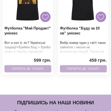
Футболка "Май Продакт"
Футболка “Буду за 10
унісекс
хв” унісекс
Вот а хел іс зіс? Українські
Вибір номер один у світі таких
традиції+Брейкін Бед = Крейзі
зайнятих і ніколи не
принт в твоєму гардеробі.
встигаючих людей. Також ми
Фанати точно не зможуть
можемо написати 5 хв, 15 хв і
599 грн.
459 грн.
пройти повз
множити на
ПЕРЕЙТИ ДО ТОВАРУ
ПЕРЕЙТИ ДО ТОВАРУ
ПІДПИШИСЬ НА НАШІ НОВИНИ