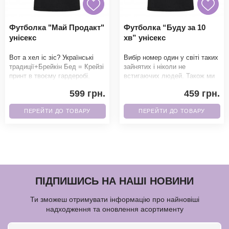
Футболка "Май Продакт"
Футболка “Буду за 10
унісекс
хв” унісекс
Вот а хел іс зіс? Українські
Вибір номер один у світі таких
традиції+Брейкін Бед = Крейзі
зайнятих і ніколи не
принт в твоєму гардеробі.
встигаючих людей. Також ми
Фанати точно не зможуть
можемо написати 5 хв, 15 хв і
599 грн.
459 грн.
пройти повз
множити на
ПЕРЕЙТИ ДО ТОВАРУ
ПЕРЕЙТИ ДО ТОВАРУ
ПІДПИШИСЬ НА НАШІ НОВИНИ
Ти зможеш отримувати інформацію про найновіші
надходження та оновлення асортименту