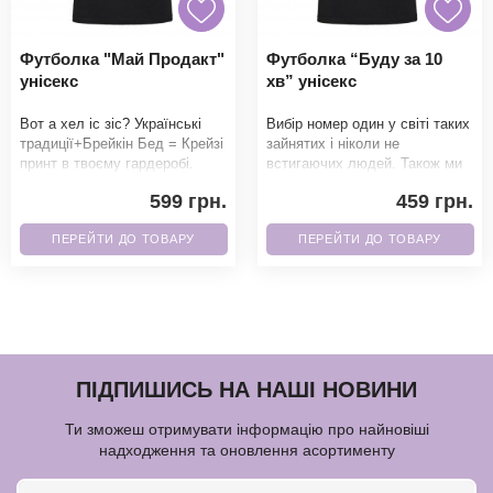
Футболка "Май Продакт"
Футболка “Буду за 10
унісекс
хв” унісекс
Вот а хел іс зіс? Українські
Вибір номер один у світі таких
традиції+Брейкін Бед = Крейзі
зайнятих і ніколи не
принт в твоєму гардеробі.
встигаючих людей. Також ми
Фанати точно не зможуть
можемо написати 5 хв, 15 хв і
599 грн.
459 грн.
пройти повз
множити на
ПЕРЕЙТИ ДО ТОВАРУ
ПЕРЕЙТИ ДО ТОВАРУ
ПІДПИШИСЬ НА НАШІ НОВИНИ
Ти зможеш отримувати інформацію про найновіші
надходження та оновлення асортименту