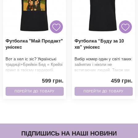
Футболка "Май Продакт"
Футболка “Буду за 10
унісекс
хв” унісекс
Вот а хел іс зіс? Українські
Вибір номер один у світі таких
традиції+Брейкін Бед = Крейзі
зайнятих і ніколи не
принт в твоєму гардеробі.
встигаючих людей. Також ми
Фанати точно не зможуть
можемо написати 5 хв, 15 хв і
599 грн.
459 грн.
пройти повз
множити на
ПЕРЕЙТИ ДО ТОВАРУ
ПЕРЕЙТИ ДО ТОВАРУ
ПІДПИШИСЬ НА НАШІ НОВИНИ