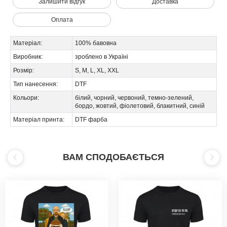
Залишити відгук
Доставка
Оплата
Матеріал:
100% бавовна
Виробник:
зроблено в Україні
Розмір:
S, M, L, XL, XXL
Тип нанесення:
DTF
Кольори:
білий, чорний, червоний, темно-зелений,
бордо, жовтий, фіолетовий, блакитний, синій
Матеріал принта:
DTF фарба
ВАМ СПОДОБАЄТЬСЯ