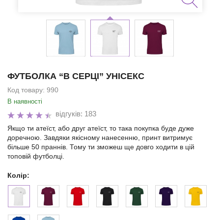
ФУТБОЛКА “В СЕРЦІ” УНІСЕКС
Код товару:
990
В наявності
відгуків: 183
Якщо ти атеїст, або друг атеїст, то така покупка буде дуже
доречною. Завдяки якісному нанесенню, принт витримує
більше 50 праннів. Тому ти зможеш ще довго ходити в цій
топовій футболці.
Колір: