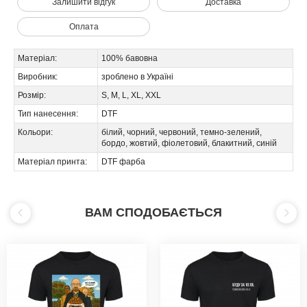
Залишити відгук
Доставка
Оплата
Матеріал:
100% бавовна
Виробник:
зроблено в Україні
Розмір:
S, M, L, XL, XXL
Тип нанесення:
DTF
Кольори:
білий, чорний, червоний, темно-зелений,
бордо, жовтий, фіолетовий, блакитний, синій
Матеріал принта:
DTF фарба
ВАМ СПОДОБАЄТЬСЯ