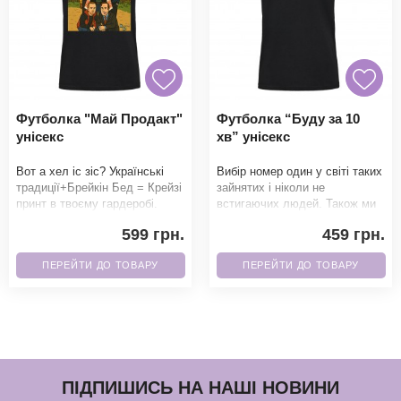
Футболка "Май Продакт"
Футболка “Буду за 10
унісекс
хв” унісекс
Вот а хел іс зіс? Українські
Вибір номер один у світі таких
традиції+Брейкін Бед = Крейзі
зайнятих і ніколи не
принт в твоєму гардеробі.
встигаючих людей. Також ми
Фанати точно не зможуть
можемо написати 5 хв, 15 хв і
599 грн.
459 грн.
пройти повз
множити на
ПЕРЕЙТИ ДО ТОВАРУ
ПЕРЕЙТИ ДО ТОВАРУ
ПІДПИШИСЬ НА НАШІ НОВИНИ