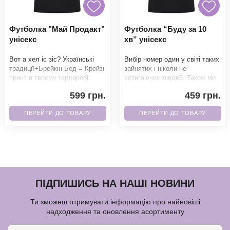
Футболка "Май Продакт"
Футболка “Буду за 10
унісекс
хв” унісекс
Вот а хел іс зіс? Українські
Вибір номер один у світі таких
традиції+Брейкін Бед = Крейзі
зайнятих і ніколи не
принт в твоєму гардеробі.
встигаючих людей. Також ми
Фанати точно не зможуть
можемо написати 5 хв, 15 хв і
599 грн.
459 грн.
пройти повз
множити на
ПЕРЕЙТИ ДО ТОВАРУ
ПЕРЕЙТИ ДО ТОВАРУ
ПІДПИШИСЬ НА НАШІ НОВИНИ
Ти зможеш отримувати інформацію про найновіші
надходження та оновлення асортименту