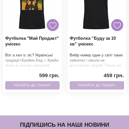
Футболка "Май Продакт"
Футболка “Буду за 10
унісекс
хв” унісекс
Вот а хел іс зіс? Українські
Вибір номер один у світі таких
традиції+Брейкін Бед = Крейзі
зайнятих і ніколи не
принт в твоєму гардеробі.
встигаючих людей. Також ми
Фанати точно не зможуть
можемо написати 5 хв, 15 хв і
599 грн.
459 грн.
пройти повз
множити на
ПЕРЕЙТИ ДО ТОВАРУ
ПЕРЕЙТИ ДО ТОВАРУ
ПІДПИШИСЬ НА НАШІ НОВИНИ