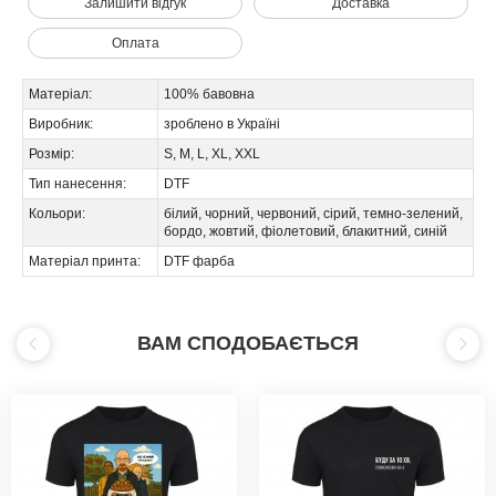
Залишити відгук
Доставка
Оплата
Матеріал:
100% бавовна
Виробник:
зроблено в Україні
Розмір:
S, M, L, XL, XXL
Тип нанесення:
DTF
Кольори:
білий, чорний, червоний, сірий, темно-зелений,
бордо, жовтий, фіолетовий, блакитний, синій
Матеріал принта:
DTF фарба
ВАМ СПОДОБАЄТЬСЯ