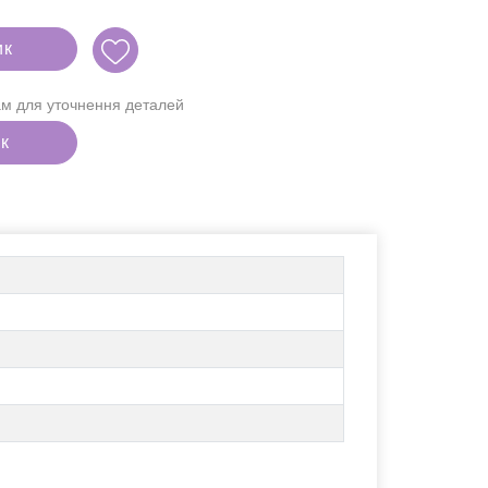
ик
м для уточнення деталей
ік