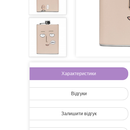
Ігри
Література
Окуляри
Піни
Солодощі
Аксесуари 
Інше
Характеристики
На знижці
Подарунков
Відгуки
Залишити відгук