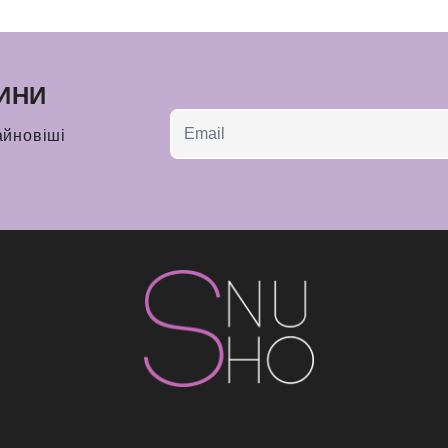
ИНИ
айновіші