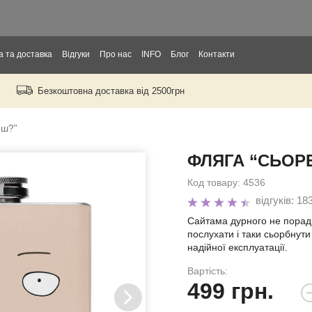
 та доставка
Відгуки
Про нас
INFO
Блог
Контакти
Безкоштовна доставка від 2500грн
орослих
тей
еш?”
ФЛЯГА “СЬОР
ори
Код товару:
4536
відгуків: 18
Сайтама дурного не поради
послухати і таки сьорбнути
надійної експлуатації.
Вартість:
д
499
грн.