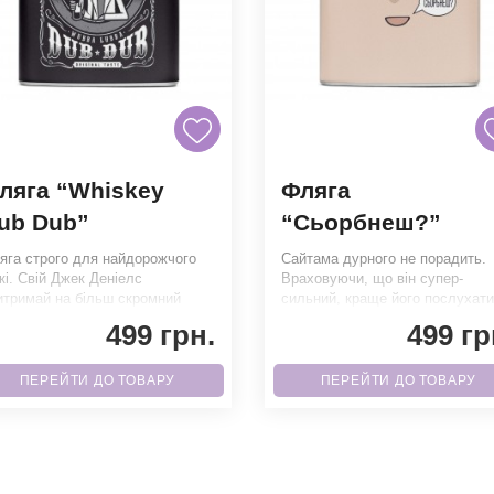
ляга “Whiskey
Фляга
ub Dub”
“Сьорбнеш?”
яга строго для найдорожчого
Сайтама дурного не порадить.
скі. Свій Джек Деніелс
Враховуючи, що він супер-
итримай на більш скромний
сильний, краще його послухати
падок. Фляга виконана з високо
таки сьорбнути разок. Фляга в
499 грн.
499 гр
ПЕРЕЙТИ ДО ТОВАРУ
ПЕРЕЙТИ ДО ТОВАРУ