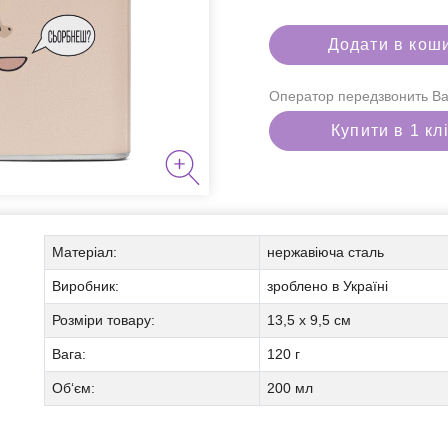
Додати в кош
Оператор передзвонить Ва
Купити в 1 кл
для паління
Матеріал:
нержавіюча сталь
Виробник:
зроблено в Україні
Розміри товару:
13,5 х 9,5 см
і набори
Вага:
120 г
Об‘єм:
200 мл