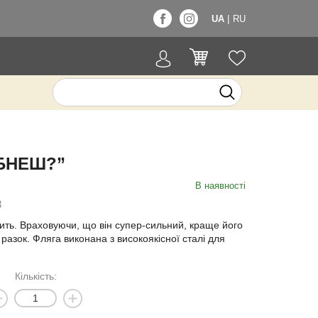
|
UA
RU
БНЕШ?”
В наявності
3
ть. Враховуючи, що він супер-сильний, краще його
 разок. Фляга виконана з високоякісної сталі для
Кількість: