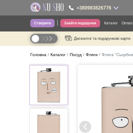
+380983826776
Створити
Знайти подарунок
Каталог
Оплата
+380983826776
Дисконтні та подарункові карти
Одяг для д
----
Одяг для ді
Головна
Каталог
Посуд
Фляги
Фляга “Сьорбн
Шкарпетки
Головні уб
Труси
Сумки
Посуд
Термопосу
Канцелярія