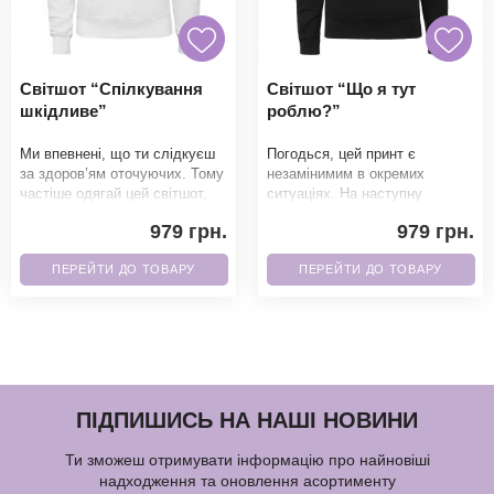
Світшот “Спілкування
Світшот “Що я тут
шкідливе”
роблю?”
Ми впевнені, що ти слідкуєш
Погодься, цей принт є
за здоров’ям оточуючих. Тому
незамінимим в окремих
частіше одягай цей світшот,
ситуаціях. На наступну
який повністю відпо
важливу подію, обов'язково
979 грн.
979 грн.
одягни. Завдяки якісно
ПЕРЕЙТИ ДО ТОВАРУ
ПЕРЕЙТИ ДО ТОВАРУ
ПІДПИШИСЬ НА НАШІ НОВИНИ
Ти зможеш отримувати інформацію про найновіші
надходження та оновлення асортименту