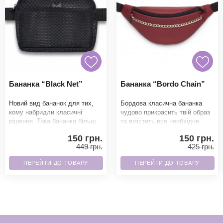
Бананка “Black Net”
Бананка “Bordo Chain”
Новий вид бананок для тих,
Бордова класична бананка
кому набридли класичні
чудово прикрасить твій образ
рішення. Така бананка більш
та вмістить все необхідне.
вмістима в порівнянні зі
Завдяки високоякісним
150 грн.
150 грн.
звичайним форм-фа
матеріалам гарант
449 грн.
425 грн.
ПЕРЕЙТИ ДО ТОВАРУ
ПЕРЕЙТИ ДО ТОВАРУ