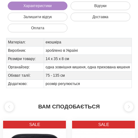
Характеристики
Відгуки
Залишити відгук
Доставка
Оплата
Матеріал:
екошкіра
Виробник:
зроблено в Україні
Розміри товару:
14 х 35 х 8 см
Ми зателефонуємо вам на номер:
Органайзер:
одна зовнішня кишеня, одна прихована кишеня
Обхват талії:
75 - 135 см
Додатково:
розмір регулюється
ВАМ СПОДОБАЄТЬСЯ
SALE
SALE