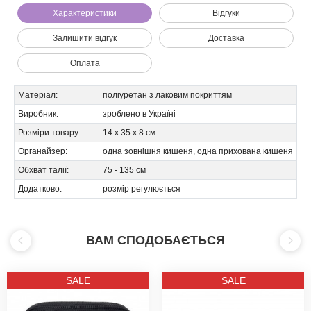
Характеристики
Відгуки
Залишити відгук
Доставка
Оплата
Матеріал:
поліуретан з лаковим покриттям
Виробник:
зроблено в Україні
Розміри товару:
14 х 35 х 8 см
Ми зателефонуємо вам на номер:
Органайзер:
одна зовнішня кишеня, одна прихована кишеня
Обхват талії:
75 - 135 см
Додатково:
розмір регулюється
ВАМ СПОДОБАЄТЬСЯ
SALE
SALE