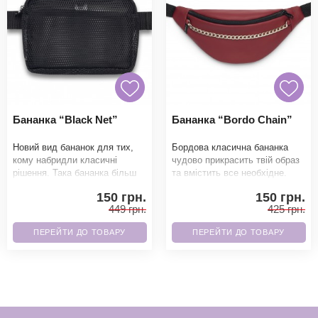
Бананка “Black Net”
Бананка “Bordo Chain”
Новий вид бананок для тих,
Бордова класична бананка
кому набридли класичні
чудово прикрасить твій образ
рішення. Така бананка більш
та вмістить все необхідне.
вмістима в порівнянні зі
Завдяки високоякісним
150 грн.
150 грн.
звичайним форм-фа
матеріалам гарант
449 грн.
425 грн.
ПЕРЕЙТИ ДО ТОВАРУ
ПЕРЕЙТИ ДО ТОВАРУ