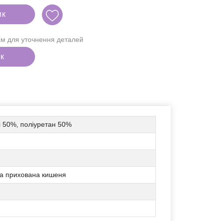
ик
м для уточнення деталей
ік
ві 50%, поліуретан 50%
на прихована кишеня