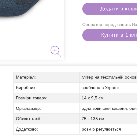
Додати в кош
Оператор передзвонить Ва
Купити в 1 кл
для паління
Матеріал:
глітер на текстильній осно
Виробник:
зроблено в Україні
Розміри товару:
14 х 9,5 см
і набори
Органайзер:
одна зовнішня кишеня, од
Обхват талії:
75 - 135 см
Додатково:
розмір регулюється