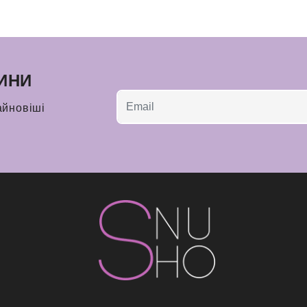
ИНИ
айновіші