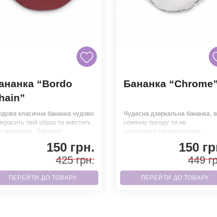
ананка “Bordo
Бананка “Chrome
hain”
рдова класична бананка чудово
Чудесна дзеркальна бананка, в
икрасить твій образ та вмістить
сонячну погоду ти не
е необхідне. Завдяки
залишишся непоміченими.
сокоякісним матеріалам гарант
Завдяки високоякісним
150 грн.
150 гр
матеріалам гаранту
425 грн.
449 гр
ПЕРЕЙТИ ДО ТОВАРУ
ПЕРЕЙТИ ДО ТОВАРУ