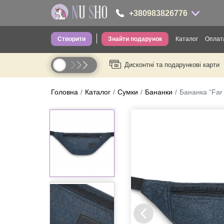
+380983826776
Створити
Знайти подарунок
Каталог
Оплата
+380983826776
Дисконтні та подарункові карти
Одяг для д
----
Одяг для ді
Головна
Каталог
Сумки
Бананки
Бананка “Far
Шкарпетки
Головні уб
Труси
Сумки
Посуд
Термопосу
Канцелярія