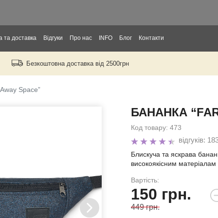
 та доставка
Відгуки
Про нас
INFO
Блог
Контакти
Безкоштовна доставка від 2500грн
орослих
тей
 Away Space”
БАНАНКА “FAR
ори
Код товару:
473
відгуків: 18
Блискуча та яскрава банан
високоякісним матеріалам 
Вартість:
150
грн.
д
449 грн.