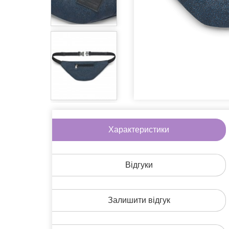
Ігри
Література
Окуляри
Піни
Солодощі
Аксесуари 
Інше
Характеристики
На знижці
Подарунков
Відгуки
Залишити відгук