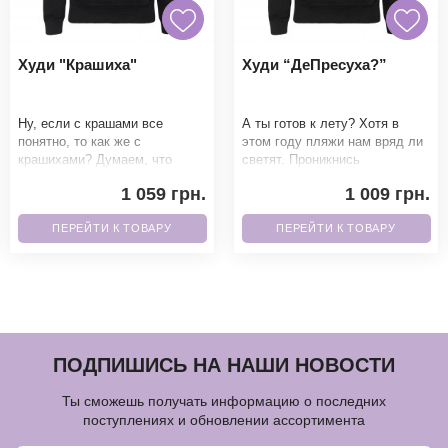
Худи "Крашиха"
Худи “ДеПресуха?”
Ну, если с крашами все
А ты готов к лету? Хотя в
понятно, то как же с
этом году пляжи нам вряд ли
крашихами? Думаем, что
светят. Проникнись
каждая уважающая себя
ироничностью этого принта.
1 059 грн.
1 009 грн.
женщина должна иметь такой
Благодаря качественн
прин
ПЕРЕЙТИ К ТОВАРУ
ПЕРЕЙТИ К ТОВАРУ
ПОДПИШИСЬ НА НАШИ НОВОСТИ
Ты сможешь получать информацию о последних
поступлениях и обновлении ассортимента