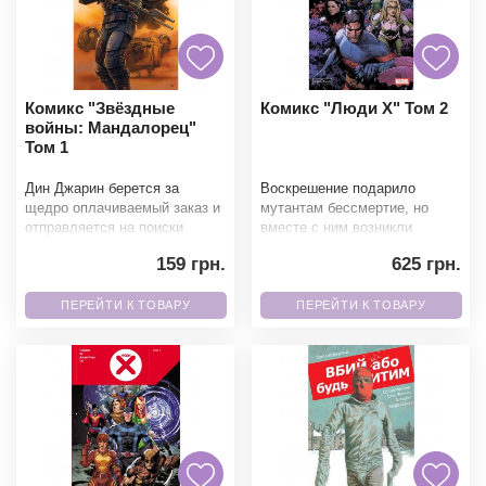
Комикс "Звёздные
Комикс "Люди X" Том 2
войны: Мандалорец"
Том 1
Дин Джарин берется за
Воскрешение подарило
щедро оплачиваемый заказ и
мутантам бессмертие, но
отправляется на поиски
вместе с ним возникли
загадочной цели. Но
опасные вопросы о цене
159 грн.
625 грн.
найденное зелёное Ребёнок
новой жизни. Пока Землю
за
охваты
ПЕРЕЙТИ К ТОВАРУ
ПЕРЕЙТИ К ТОВАРУ
Мы позвоним вам на номер: