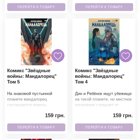
разбитым созн
ПЕРЕЙТИ К ТОВАРУ
ПЕРЕЙТИ К ТОВАРУ
Комикс "Звёздные
Комикс "Звёздные
войны: Мандалорец"
войны: Мандалорец"
Том 5
Том 4
На знакомой пустынной
Дин и Ребёнок ищут убежище
планете мандалорец
на тихой планете, но местное
соглашается помочь
поселение страдает от
неопытному охотнику добыть
нападений вооружённых
159 грн.
159 грн.
опасную добычу. Но простой
рейдеров. Вместе с б
заказ
ПЕРЕЙТИ К ТОВАРУ
ПЕРЕЙТИ К ТОВАРУ