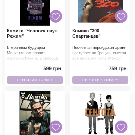
Комикс "Человек-паук.
Комикс "300
Режим"
Спартанцев"
В мрачном будущем
Несчётная персидская армия
Манхэттеном правит
наступает на Грецию, сметая
жестокий Режим, а свобода
всё на своём пути. Между
осталась лишь
ней и свободой стоят лишь
599 грн.
759 грн.
воспоминанием. Постаревший
триста воинов
и сломленный Пит
ПЕРЕЙТИ К ТОВАРУ
ПЕРЕЙТИ К ТОВАРУ