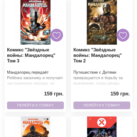
Комикс "Звёздные
Комикс "Звёздные
войны: Мандалорец"
войны: Мандалорец"
Том 3
Том 2
Мандалорец передаёт
Путешествие с Детями
Ребёнка заказчику и получает
превращается в борьбу за
заслуженную награду, но
выживание, когда джавы
тревожные сомнения не дают
разбирают корабль
159 грн.
159 грн.
ему уйти. Нарушив пр
Мандалорца на запчасти.
Чтобы вер
ПЕРЕЙТИ К ТОВАРУ
ПЕРЕЙТИ К ТОВАРУ