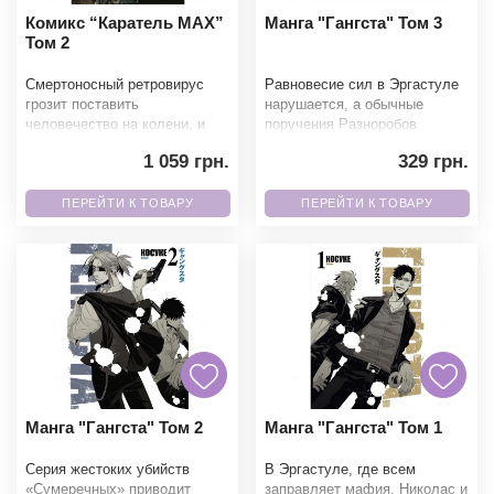
Комикс “Каратель MAX”
Манга "Гангста" Том 3
Том 2
Смертоносный ретровирус
Равновесие сил в Эргастуле
грозит поставить
нарушается, а обычные
человечество на колени, и
поручения Разноробов
Ник Фьюри поручает
становятся всё опаснее. На
1 059 грн.
329 грн.
Карателю почти
фоне нового хаоса раскр
самоубийственную ми
ПЕРЕЙТИ К ТОВАРУ
ПЕРЕЙТИ К ТОВАРУ
Манга "Гангста" Том 2
Манга "Гангста" Том 1
Серия жестоких убийств
В Эргастуле, где всем
«Сумеречных» приводит
заправляет мафия, Николас и