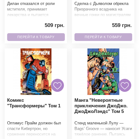
Дилан отказался от роли
Сделка с Дьяволом обрекла
мстителя, принимает
Призрачного всадника на
лекарства и пытается
вечные гонки по магистралям
вернуться к обычной жизни.
ада. Но неожиданный
509 грн.
559 грн.
Но российская мафия уже
союзник предлагает ему
идет
ПЕРЕЙТИ К ТОВАРУ
ПЕРЕЙТИ К ТОВАРУ
Комикс
Манга "Невероятные
"Трансформеры" Том 1
приключения ДжоДжо.
ДжоДжоЛэндс" Том 5
Оптимус Прайм должен был
Стенд маленькой Лулу —
спасти Кибертрон, но
Bags’ Groove — наносит Усаги
сражение переносится на
тяжёлое ранение. Пытаясь