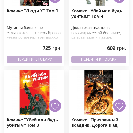
Комикс "Люди X" Том 1
Комикс "Убей или будь
убитым" Том 4
Мутанты больше не
Дилан оказывается в
скрываются — теперь Кракоа
психиатрической больнице,
стала их домом и символом
не зная, был ли демон
нового мирового порядка.
реальным или существовал
725 грн.
609 грн.
Циклоп возглавляет
лишь в его воображении. Но
ПЕРЕЙТИ К ТОВАРУ
ПЕРЕЙТИ К ТОВАРУ
Комикс "Убей или будь
Комикс "Призрачный
убитым" Том 3
всадник. Дорога в ад"