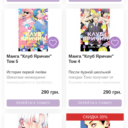
Манга "Клуб Яричин"
Манга "Клуб Яричин"
Том 5
Том 4
История первой любви
После бурной школьной
Шикатани неожиданно
поездки Тоно получает от
превращается в проблему,
Кашими искреннее признание,
для решения которой
но не может сразу ответить
290 грн.
290 грн.
приходится объединиться
на его чувства. Те
всему клуб
ПЕРЕЙТИ К ТОВАРУ
ПЕРЕЙТИ К ТОВАРУ
СКИДКА 30%