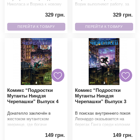
Николаса и Ворика к новому
Ворик выполняют работу, за
опасному заданию. Когда на
которую больше никто не
329 грн.
329 грн.
мафиозную
берется. Появление
ПЕРЕЙТИ К ТОВАРУ
ПЕРЕЙТИ К ТОВАРУ
Комикс “Подростки
Комикс “Подростки
Мутанты Ниндзя
Мутанты Ниндзя
Черепашки” Выпуск 4
Черепашки” Выпуск 3
Донателло заключён в
В поисках внутреннего покоя
жестоком мутантском
Леонардо оказывается на
зверинце, где богачи
берегах Ганга среди колонии
заставляют его сражаться
диких черепах. Но когда их
149 грн.
149 грн.
ради развлечения. С
миру угрожает