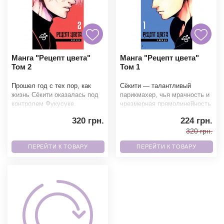
Манга "Рецепт цвета"
Манга "Рецепт цвета"
Том 2
Том 1
Прошел год с тех пор, как
Сёкити — талантливый
жизнь Сёкити оказалась под
парикмахер, чья мрачность и
контролем Фукусуке.
чрезмерная прямолинейность
Казалось бы, тот уже
отпугивают клиентов. Всё
320 грн.
224 грн.
получил всё, к чему стреми
усложняется,
320 грн.
ПЕРЕЙТИ К ТОВАРУ
ПЕРЕЙТИ К ТОВАРУ