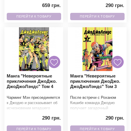
Землю вместе с Автоботами
спасти товарища, Джодио и
659 грн.
290 грн.
и Десептиконами. Старые
ПЕРЕЙТИ К ТОВАРУ
ПЕРЕЙТИ К ТОВАРУ
Манга "Невероятные
Манга "Невероятные
приключения ДжоДжо.
приключения ДжоДжо.
ДжоДжоЛэндс" Том 4
ДжоДжоЛэндс" Том 3
Чарминг Мэн присоединяется
После встречи с Роханом
к Джодио и рассказывает об
Кишибе команда Джодио
исчезновении младшего
получает загадочный
брата на землях возле
лавовый камень, способный
290 грн.
290 грн.
вулкана Хуалалай. Эта
притягивать деньги и другие
ПЕРЕЙТИ К ТОВАРУ
ПЕРЕЙТИ К ТОВАРУ