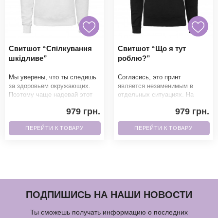
Свитшот “Спілкування
Свитшот “Що я тут
шкідливе”
роблю?”
Мы уверены, что ты следишь
Согласись, это принт
за здоровьем окружающих.
является незаменимым в
Поэтому чаще надевай этот
отдельных ситуациях. На
свитшот, который полностью
следующее важное событие,
979 грн.
979 грн.
соответствует т
обязательно надень. Б
ПЕРЕЙТИ К ТОВАРУ
ПЕРЕЙТИ К ТОВАРУ
ПОДПИШИСЬ НА НАШИ НОВОСТИ
Ты сможешь получать информацию о последних