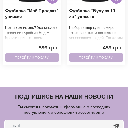
Футболка "Май Продакт"
Футболка “Буду за 10
унисекс
хв” унисекс
Вот а хел-ис-зис? Украинские
Выбор номер один в мире
традиции+Брейкин Бед =
таких занятых и никогда не
Крейзи принт в твоем
успевающих людей. Также мы
гардеробе. Фанаты точно не
можем написать 5 мин, 15 мин
599 грн.
459 грн.
смогут пройти мимо.Б
и умножать на
ПЕРЕЙТИ К ТОВАРУ
ПЕРЕЙТИ К ТОВАРУ
ПОДПИШИСЬ НА НАШИ НОВОСТИ
Ты сможешь получать информацию о последних
поступлениях и обновлении ассортимента