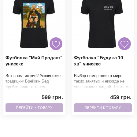
Футболка "Май Продакт"
Футболка “Буду за 10
унисекс
хв” унисекс
Вот а хел-ис-зис? Украинские
Выбор номер один в мире
традиции+Брейкин Бед =
таких занятых и никогда не
Крейзи принт в твоем
успевающих людей. Также мы
гардеробе. Фанаты точно не
можем написать 5 мин, 15 мин
599 грн.
459 грн.
смогут пройти мимо.Б
и умножать на
ПЕРЕЙТИ К ТОВАРУ
ПЕРЕЙТИ К ТОВАРУ