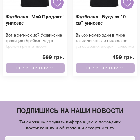
Футболка "Май Продакт"
Футболка “Буду за 10
унисекс
хв” унисекс
Вот а хел-ис-зис? Украинские
Выбор номер один в мире
традиции+Брейкин Бед =
таких занятых и никогда не
Крейзи принт в твоем
успевающих людей. Также мы
гардеробе. Фанаты точно не
можем написать 5 мин, 15 мин
599 грн.
459 грн.
смогут пройти мимо.Б
и умножать на
ПЕРЕЙТИ К ТОВАРУ
ПЕРЕЙТИ К ТОВАРУ
ПОДПИШИСЬ НА НАШИ НОВОСТИ
Ты сможешь получать информацию о последних
поступлениях и обновлении ассортимента