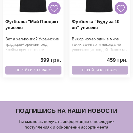
Футболка "Май Продакт"
Футболка “Буду за 10
унисекс
хв” унисекс
Вот а хел-ис-зис? Украинские
Выбор номер один в мире
традиции+Брейкин Бед =
таких занятых и никогда не
Крейзи принт в твоем
успевающих людей. Также мы
гардеробе. Фанаты точно не
можем написать 5 мин, 15 мин
599 грн.
459 грн.
смогут пройти мимо.Б
и умножать на
ПЕРЕЙТИ К ТОВАРУ
ПЕРЕЙТИ К ТОВАРУ
ПОДПИШИСЬ НА НАШИ НОВОСТИ
Ты сможешь получать информацию о последних
поступлениях и обновлении ассортимента