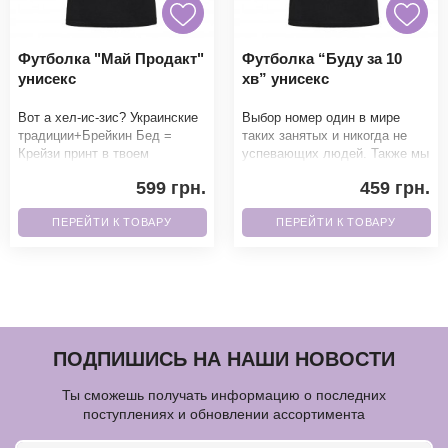
Футболка "Май Продакт"
Футболка “Буду за 10
унисекс
хв” унисекс
Вот а хел-ис-зис? Украинские
Выбор номер один в мире
традиции+Брейкин Бед =
таких занятых и никогда не
Крейзи принт в твоем
успевающих людей. Также мы
гардеробе. Фанаты точно не
можем написать 5 мин, 15 мин
599 грн.
459 грн.
смогут пройти мимо.Б
и умножать на
ПЕРЕЙТИ К ТОВАРУ
ПЕРЕЙТИ К ТОВАРУ
ПОДПИШИСЬ НА НАШИ НОВОСТИ
Ты сможешь получать информацию о последних
поступлениях и обновлении ассортимента