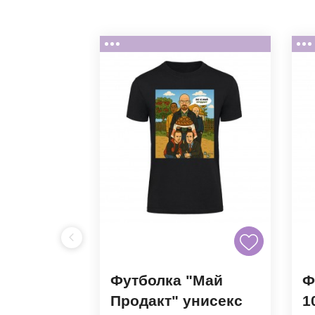
Футболка "Май
Ф
нь
Продакт" унисекс
1