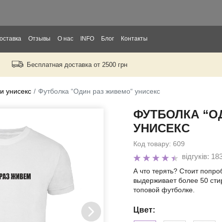
оставка
Отзывы
О нас
INFO
Блог
Контакты
Бесплатная доставка от 2500 грн
рослых
тей
и унисекс
Футболка “Один раз живемо“ унисекс
ФУТБОЛКА “О
ры
УНИСЕКС
Код товару:
609
відгуків: 18
А что терять? Стоит попр
выдерживает более 50 сти
топовой футболке.
Цвет: