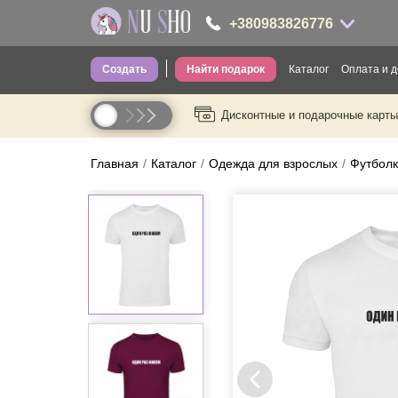
+380983826776
Создать
Найти подарок
Каталог
Оплата и д
+380983826776
Дисконтные и подарочные карты
Одежда для вз
----
Одежда для де
Главная
Каталог
Одежда для взрослых
Футболк
Носки
Головные убо
Трусы
Сумки
Посуда
Термопосуда
Канцелярия