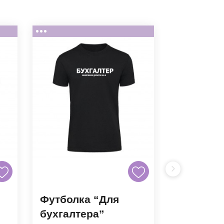
Футболка “Для
Футболк
бухгалтера”
“Йопере