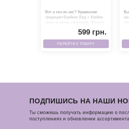
 унисекс
я на диванчике
Вот а хел-ис-зис? Украинские
Вы
 тебя
традиции+Брейкин Бед = Крейзи
за
у подготовили
принт в твоем гардеробе. Фанаты
лю
ный принт под
точно не смогут пройти мимо.Б
5 
509 грн.
599 грн.
 ТОВАРУ
ПЕРЕЙТИ К ТОВАРУ
ПОДПИШИСЬ НА НАШИ НО
Ты сможешь получать информацию о пос
поступлениях и обновлении ассортимент