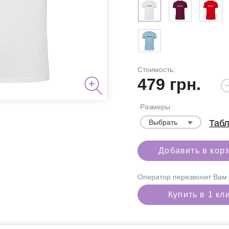
Стоимость:
479
грн.
Размеры:
я курения
Выбрать
Табл
Добавить в кор
аборы
Оператор перезвонит Вам 
Купить в 1 кл