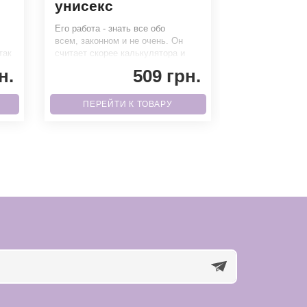
унисекс
унисекс
Его работа - знать все обо
Представь, ты 
всем, законном и не очень. Он
остановке в 08
так
считает скорее калькулятора и
впереди еще о
умеет делить на 0. Благ
людей, которые
н.
509 грн.
по
ПЕРЕЙТИ К ТОВАРУ
ПЕРЕЙТ