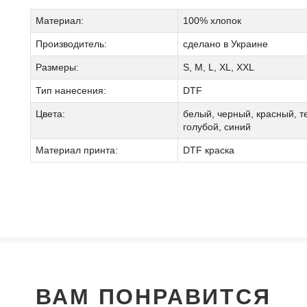
Материал:
100% хлопок
Производитель:
сделано в Украине
Размеры:
S, M, L, XL, XXL
Тип нанесения:
DTF
Цвета:
белый, черный, красный, 
голубой, синий
Материал принта:
DTF краска
Мы позвоним вам на номер:
ВАМ ПОНРАВИТСЯ