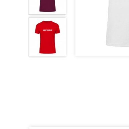
Игры
Литература
Очки
Пины
Сладости
Аксессуары дл
Другое
На скидке
Подарочные н