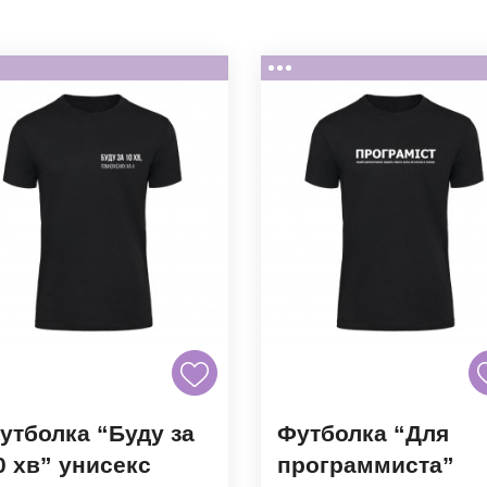
утболка “Буду за
Футболка “Для
0 хв” унисекс
программиста”