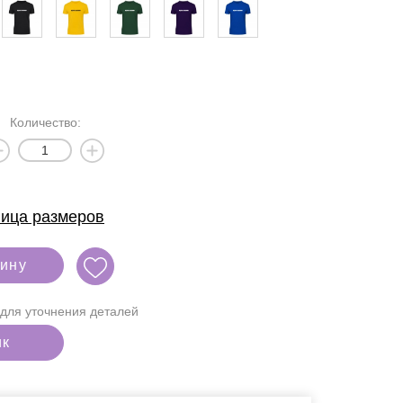
Количество:
ица размеров
зину
для уточнения деталей
ик