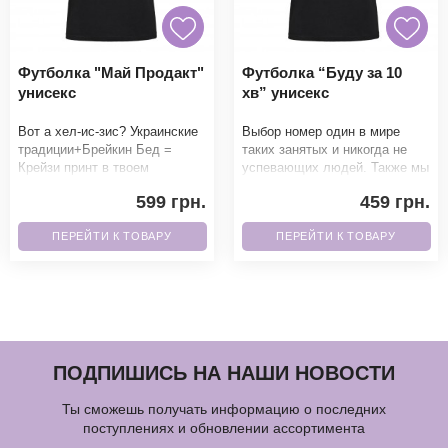
Футболка "Май Продакт"
Футболка “Буду за 10
унисекс
хв” унисекс
Вот а хел-ис-зис? Украинские
Выбор номер один в мире
традиции+Брейкин Бед =
таких занятых и никогда не
Крейзи принт в твоем
успевающих людей. Также мы
гардеробе. Фанаты точно не
можем написать 5 мин, 15 мин
599 грн.
459 грн.
смогут пройти мимо.Б
и умножать на
ПЕРЕЙТИ К ТОВАРУ
ПЕРЕЙТИ К ТОВАРУ
ПОДПИШИСЬ НА НАШИ НОВОСТИ
Ты сможешь получать информацию о последних
поступлениях и обновлении ассортимента