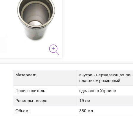
я курения
Материал:
внутри - нержавеющая пище
пластик + резиновый
Производитель:
сделано в Украине
аборы
Размеры товара:
19 см
Мы позвоним вам на номер:
Обьем:
380 мл