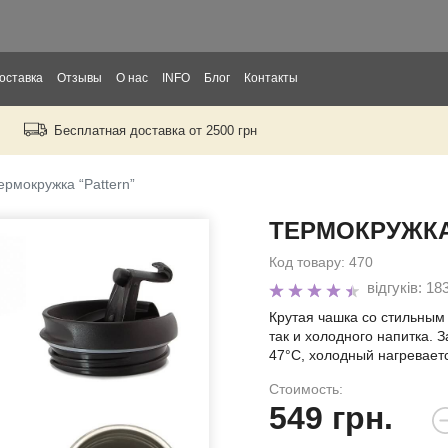
оставка
Отзывы
О нас
INFO
Блог
Контакты
Бесплатная доставка от 2500 грн
рослых
тей
ермокружка “Pattern”
ТЕРМОКРУЖКА
ры
Код товару:
470
відгуків: 18
Крутая чашка со стильным 
так и холодного напитка. 
47°С, холодный нагреваетс
Стоимость:
549
грн.