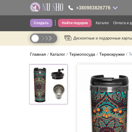
+380983826776
Создать
Найти подарок
Каталог
Оплата и д
+380983826776
Дисконтные и подарочные карты
Одежда для вз
----
Одежда для де
Главная
Каталог
Термопосуда
Термокружки
Т
Носки
Головные убо
Трусы
Сумки
Посуда
Термопосуда
Канцелярия