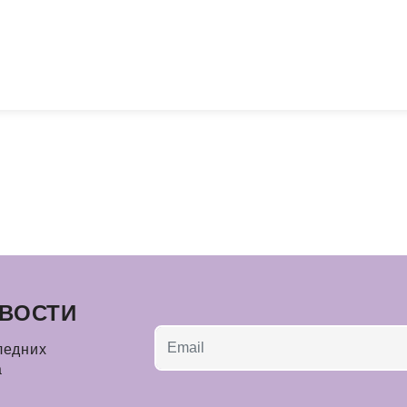
ВОСТИ
ледних
а