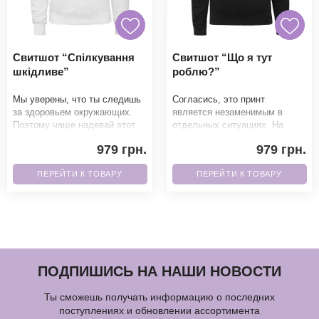
Свитшот “Спілкування
Свитшот “Що я тут
шкідливе”
роблю?”
Мы уверены, что ты следишь
Согласись, это принт
за здоровьем окружающих.
является незаменимым в
Поэтому чаще надевай этот
отдельных ситуациях. На
свитшот, который полностью
следующее важное событие,
979 грн.
979 грн.
соответствует т
обязательно надень. Б
ПЕРЕЙТИ К ТОВАРУ
ПЕРЕЙТИ К ТОВАРУ
ПОДПИШИСЬ НА НАШИ НОВОСТИ
Ты сможешь получать информацию о последних
поступлениях и обновлении ассортимента