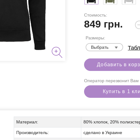
Стоимость:
849
грн.
Размеры:
Выбрать
Табл
Добавить в кор
я курения
Оператор перезвонит Вам 
Купить в 1 кл
аборы
Материал:
80% хлопок, 20% полиэсте
Производитель:
сделано в Украине