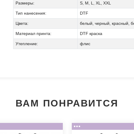
Размеры:
S, M, L, XL, XXL
Тип нанесения:
DTF
Цвета:
белый, черный, красный, б
Материал принта:
DTF краска
Утепление:
флис
Мы позвоним вам на номер:
ВАМ ПОНРАВИТСЯ