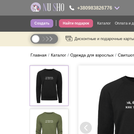
+380983826776
Создать
Найти подарок
Каталог
Оплата и д
+380983826776
Дисконтные и подарочные карты
Одежда для вз
----
Одежда для де
Главная
Каталог
Одежда для взрослых
Свитшот
Носки
Головные убо
Трусы
Сумки
Посуда
Термопосуда
Канцелярия