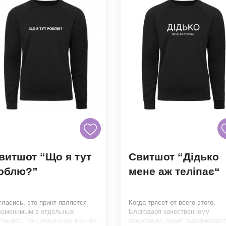
витшот “Що я тут
Свитшот “Дідько
облю?”
мене аж теліпає“
гласись, это принт является
Когда трясет от всего этого.
заменимым в отдельных
Благодаря качественному
туациях. На следующее важное
нанесению, принт выдерживает