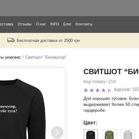
оставка
Отзывы
О нас
INFO
Блог
Контакты
Бесплатная доставка от 2500 грн
рослых
тей
ы унисекс
Свитшот “Биомусор”
СВИТШОТ “Б
ры
Код товару:
214
відгуків: 18
Для хороших тусовок. Бла
выдерживает более 50 сти
гардеробе.
Цвет: