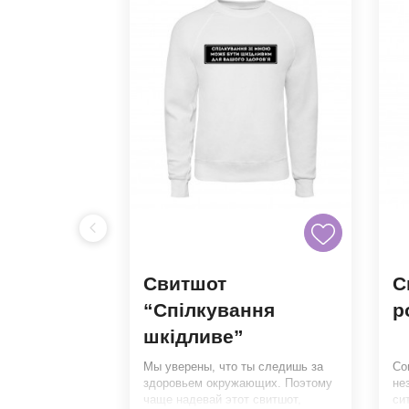
Свитшот
С
 вітру “
“Спілкування
р
шкідливе”
ебе будет
езамеченым.
Мы уверены, что ты следишь за
Со
венному
здоровьем окружающих. Поэтому
не
 выдерживает
979 грн.
чаще надевай этот свитшот,
си