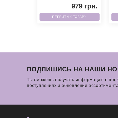
который полностью соответствует
со
979 грн.
т
 ТОВАРУ
ПЕРЕЙТИ К ТОВАРУ
ПОДПИШИСЬ НА НАШИ НО
Ты сможешь получать информацию о пос
поступлениях и обновлении ассортимент