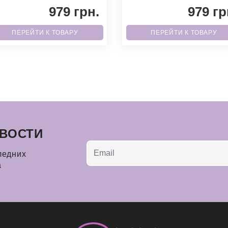
бытие, обязательно надень. Б
более 50 стирок. Он обязатель
979 грн.
979 гр
должен
ПЕРЕЙТИ К ТОВАРУ
ПЕРЕЙТИ К ТОВАРУ
ВОСТИ
ледних
а