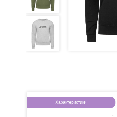
Игры
Литература
Очки
Пины
Сладости
Аксессуары дл
Другое
На скидке
Подарочные н
Характеристики