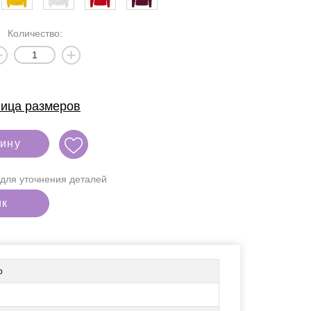
Количество:
ица размеров
зину
для уточнения деталей
ик
р