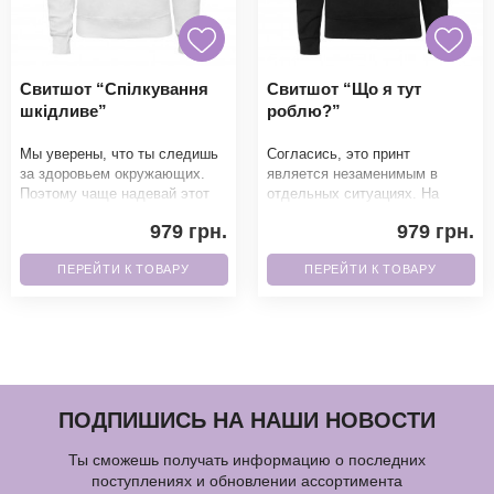
Свитшот “Спілкування
Свитшот “Що я тут
шкідливе”
роблю?”
Мы уверены, что ты следишь
Согласись, это принт
за здоровьем окружающих.
является незаменимым в
Поэтому чаще надевай этот
отдельных ситуациях. На
свитшот, который полностью
следующее важное событие,
979 грн.
979 грн.
соответствует т
обязательно надень. Б
ПЕРЕЙТИ К ТОВАРУ
ПЕРЕЙТИ К ТОВАРУ
ПОДПИШИСЬ НА НАШИ НОВОСТИ
Ты сможешь получать информацию о последних
поступлениях и обновлении ассортимента