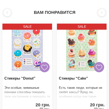
ВАМ ПОНРАВИТСЯ
SALE
SALE
Стикеры “Donut”
Стикеры “Cake”
Эти особые, мимишные
Есть такие люди, которые не
пончики способны показать
любят кексы? Вряд ли,
твое настроение и передать те
особенно когда они такие
эмоции, которые ты сейчас
классные. Стикеры в новом
20 грн.
20 грн.
чувствуешь. Стике
большом формате А5
49 грн.
49 грн.