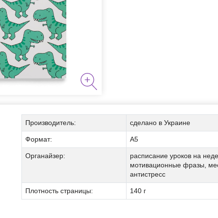
я курения
Производитель:
сделано в Украине
Формат:
А5
Органайзер:
расписание уроков на неде
аборы
мотивационные фразы, мест
Мы позвоним вам на номер:
антистресс
Плотность страницы:
140 г