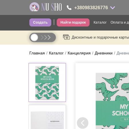
+380983826776
Создать
Найти подарок
Каталог
Оплата и д
+380983826776
Дисконтные и подарочные карты
Одежда для вз
----
Одежда для де
Главная
Каталог
Канцелярия
Дневники
Дневни
Носки
Головные убо
Трусы
Сумки
Посуда
Термопосуда
Канцелярия