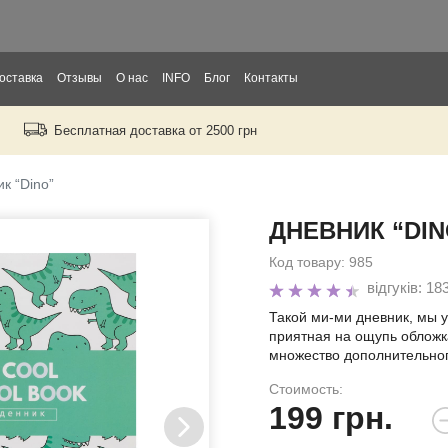
оставка
Отзывы
О нас
INFO
Блог
Контакты
Бесплатная доставка от 2500 грн
рослых
тей
к “Dino”
ДНЕВНИК “DIN
ры
Код товару:
985
відгуків: 18
Такой ми-ми дневник, мы у
приятная на ощупь обложка
множество дополнительног
Стоимость:
199
грн.